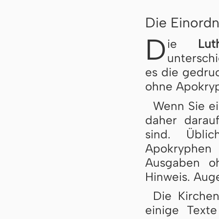
Die Einordn
D
ie
Lut
untersch
es die gedru
ohne Apokry
Wenn Sie ei
daher darau
sind. Übli
Apokryphen
Ausgaben oh
Hinweis. Auge
Die Kirche
einige Text