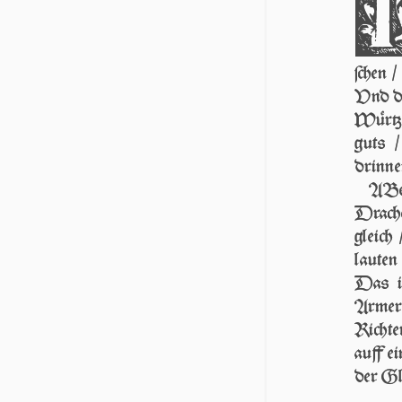
ſchen /
Vnd doc
Würtzg
guts /
drinne
ABer
Drache
gleich
lauten
Das i
Armer 
Richter
auff e
der Gl