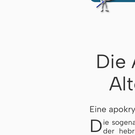
Die
Al
Eine apokry
D
ie sogena
der he­brä