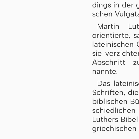
dings in der gr
schen Vul­ga­t
Martin Lu
orientierte, 
la­tei­ni­schen
sie ver­zich­t
Ab­schnitt z
nann­te.
Das lateini
Schrif­ten, d
bi­b­li­schen 
schied­li­che
Lu­thers Bi­be
grie­chi­schen 