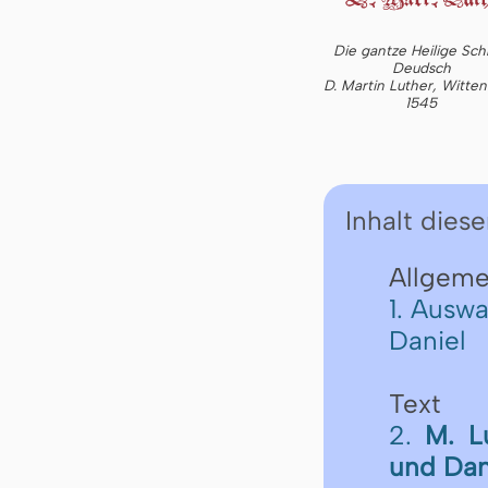
Die gantze Heilige Schr
Deudsch
D. Martin Luther, Witte
1545
Inhalt diese
Allgeme
1. Auswa
Daniel
Text
2.
M. L
und Dan