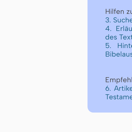
Hilfen 
3. Such
4. Erlä
des Tex
5. Hint
Bibelau
Empfeh
6. Arti
Testame