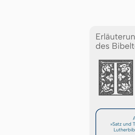
Erläuteru
des Bibelt
A
»Satz und 
Lutherbib