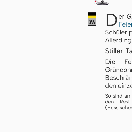
D
er
G
Feie
Schüler p
Allerding
Stiller T
Die Fe
Gründonn
Beschrän
den einze
So sind am
den Rest d
(Hessisches