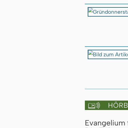
HÖRBU

Evangelium 