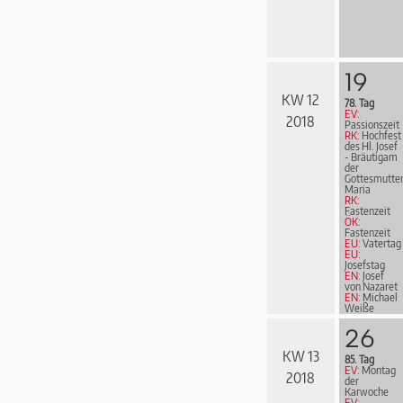
19
KW 12
78. Tag
EV:
2018
Passionszeit
RK:
Hochfest
des Hl. Josef
- Bräutigam
der
Gottesmutte
Maria
RK:
Fastenzeit
ÖK:
Fastenzeit
EU:
Vatertag
EU:
Josefstag
EN:
Josef
von Nazaret
EN:
Michael
Weiße
26
KW 13
85. Tag
EV:
Montag
2018
der
Karwoche
EV: