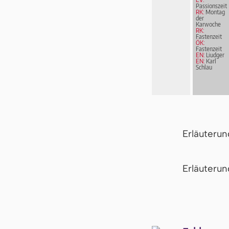
Passionszeit
RK:
Montag
der
Karwoche
RK:
Fastenzeit
ÖK:
Fastenzeit
EN:
Liudger
EN:
Karl
Schlau
Erläuteru
Er­läu­te­r