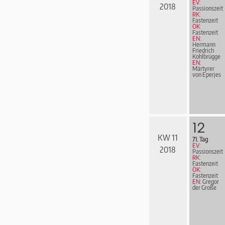
EV:
2018
Passionszeit
RK:
Fastenzeit
ÖK:
Fastenzeit
EN:
Hermann
Friedrich
Kohl­brüg­ge
EN:
Märtyrer
von Eperjes
12
KW 11
71. Tag
EV:
2018
Passionszeit
RK:
Fastenzeit
ÖK:
Fastenzeit
EN:
Gregor
der Große