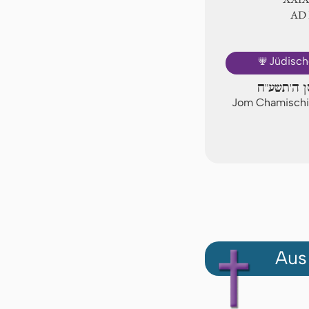
AD
🕎
Jüdisch
סן ה'תשע"ח
Jom Chamischi,
Aus