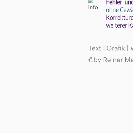
Fehler un
ohne Gewä
Kor­rek­tu­r
wei­te­rer K
Text | Grafik 
©by Reiner Mak