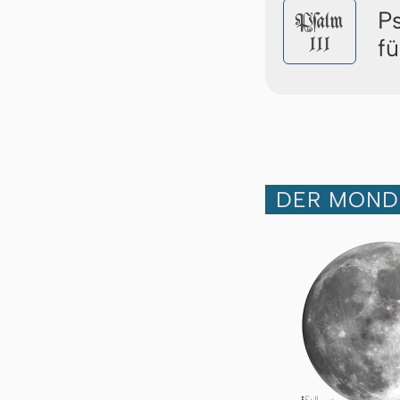
P
Pſalm
111
fü
DER MOND 