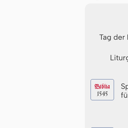
Tag der
Litur
S
Biblia
1545
fü