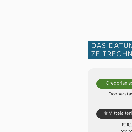
DAS DATUM
ZEITRECH
Gregorianis
Donnerstag
♚
Mittelalte
FER
ⅩⅩⅨ.