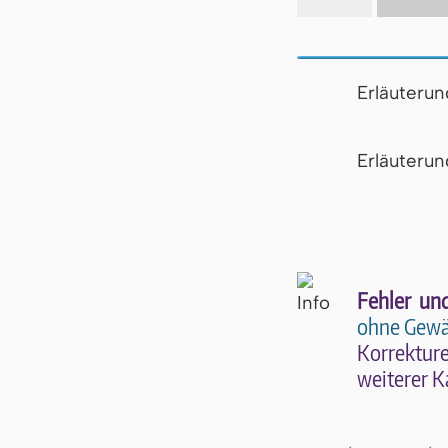
Erläuteru
Er­läu­te­r
Fehler un
ohne Gewä
Kor­rek­tu­r
wei­te­rer K