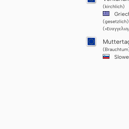
(kirchlich)
Griec
(gesetzlich)
Ευαγγελισμ
(»
Mutterta
(Brauchtum
Slowe