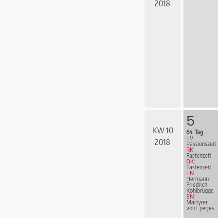
2018
5
KW 10
64. Tag
EV:
2018
Passionszeit
RK:
Fastenzeit
ÖK:
Fastenzeit
EN:
Hermann
Friedrich
Kohl­brüg­ge
EN:
Märtyrer
von Eperjes