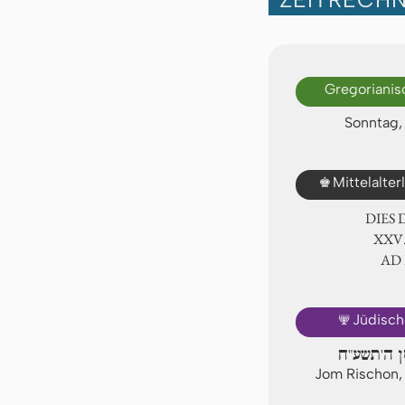
Gregorianis
Sonntag,
♚
Mittelalte
DIES
ⅩⅩⅤ
AD
🕎
Jüdisch
סן ה'תשע"ח
Jom Rischon,