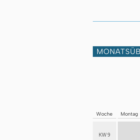
MONATSÜB
Woche
Montag
KW 9