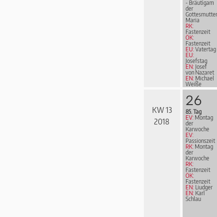
- Bräutigam
der
Gottesmutte
Maria
RK:
Fastenzeit
ÖK:
Fastenzeit
EU:
Vatertag
EU:
Josefstag
EN:
Josef
von Nazaret
EN:
Michael
Weiße
26
KW 13
85. Tag
EV:
Montag
2018
der
Karwoche
EV:
Passionszeit
RK:
Montag
der
Karwoche
RK:
Fastenzeit
ÖK:
Fastenzeit
EN:
Liudger
EN:
Karl
Schlau