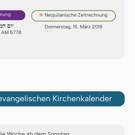
hnung
✙
Neojulianische Zeitrechnung
יום חמ
Donnerstag, 15. März 2018
r AM 5778
vangelischen Kirchenkalender
die Woche ab dem Sonntag