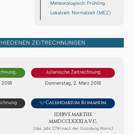
Meteorologisch: Frühling
Lokalzeit: Normalzeit (MEZ)
CHIEDENEN ZEITRECHNUNGEN
echnung
Julianische Zeitrechnung
z 2018
Donnerstag, 2. März 2018
eichnung

Calendarium Romanum
IDIBVS MAR­TI­IS
ⅯⅯⅮⅭⅭⅬⅩⅩⅪ A.V.C.
(das Jahr 2781 nach der Gründung Roms)