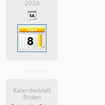
2026
Ewiger Kalender
Kalenderblatt
finden