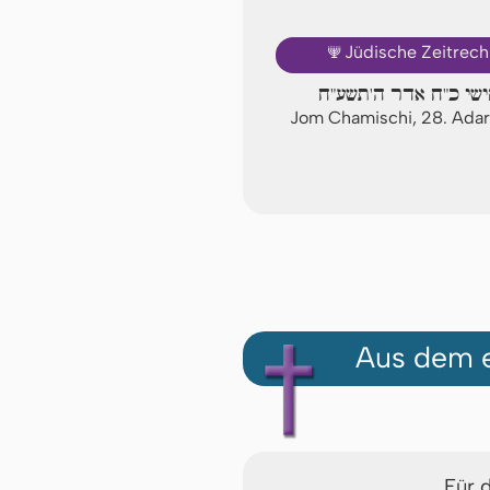
🕎
Jüdische Zeitrec
ישי כ"ח אדר ה'תשע"ח
Jom Chamischi, 28. Ada
Aus dem e
Für 