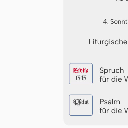
4. Sonnt
Liturgische
Spruch
Biblia
1545
für die
Psalm
Pſalm
für die