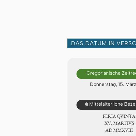
DAS DATUM IN VERS
Gregorianische Zeitr
Donnerstag, 15. Mär
♚
Mittelalterliche Bez
FERIA QUINTA
ⅩⅤ. MARTIVS
AD ⅯⅯⅩⅧ