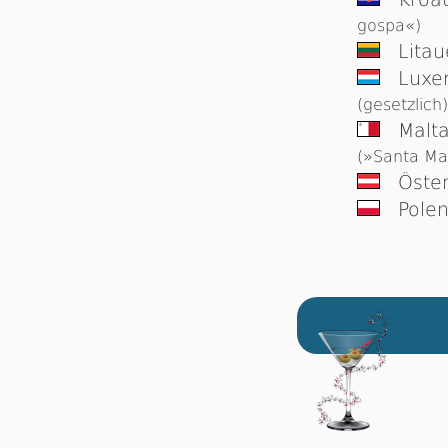
gospa«)
Lita
Luxe
(gesetzlich)
Malt
(»Santa Mar
Öster
Pole