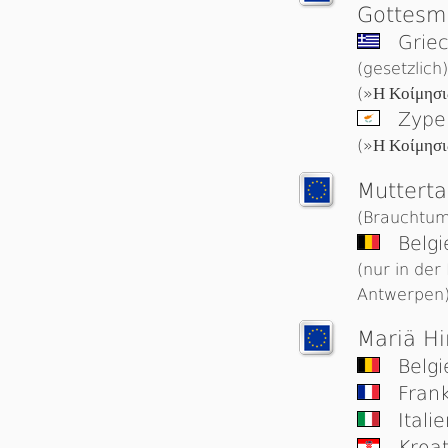
Gottesm
Griec
(gesetzlich)
(»
Η Κοίμησι
Zype
(»
Η Κοίμησι
Muttert
(Brauchtum
Belgi
(nur in der
Antwerpen
Mariä H
Belg
Frank
Itali
Kroa