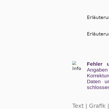
Erläuter
Er­läu­te­
Fehler 
Angaben
Kor­rek­tu
Da­ten un
schlos­se
Text | Grafik