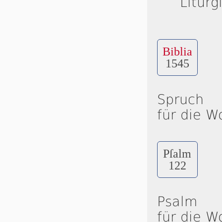
Liturg
Biblia
1545
Spruch
für die W
Pſalm
122
Psalm
für die W