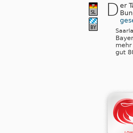
D
er 
Bun
ges
Saarla
Baye
mehr 
gut 8