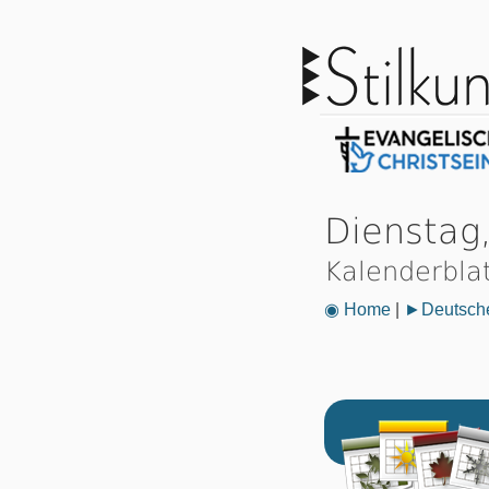
Dienstag
Kalenderbla
◉ Home
|
►Deutsche