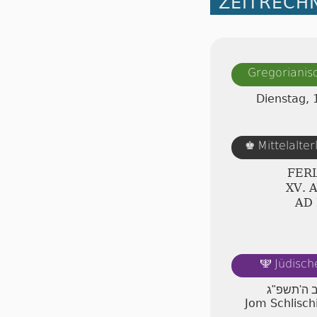
ZEITRECH
Gregorianis
Dienstag, 
Mittelalte
♚
FERI
ⅩⅤ. 
AD
Jüdisch
🕎
ב ה'תשפ"ג
Jom Schlisch