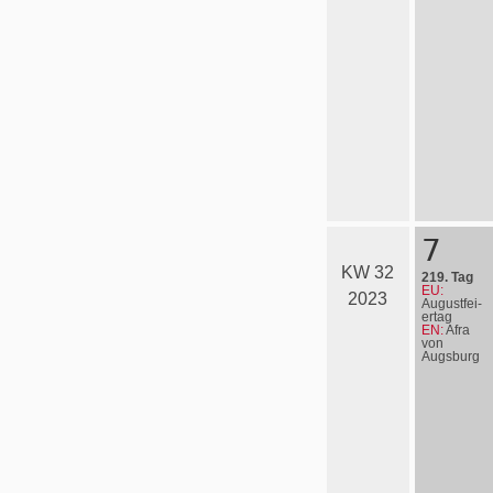
7
KW 32
219. Tag
EU:
2023
August­fei­
er­tag
EN:
Afra
von
Augsburg