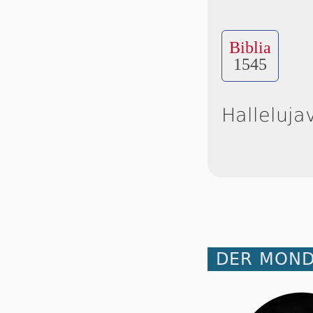
Biblia
1545
Halleluja
DER MOND