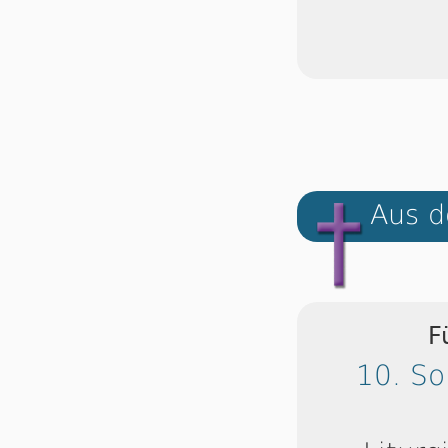
Aus d
F
10. So