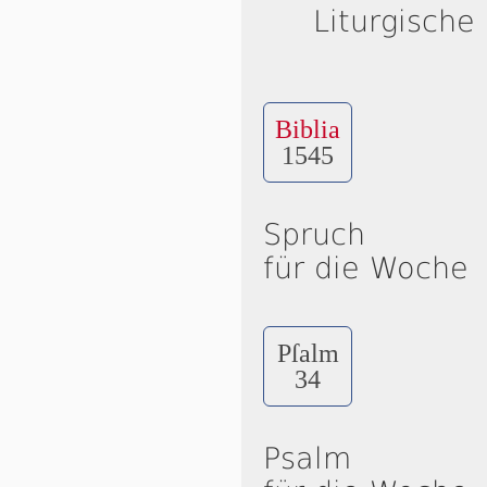
Liturgische
Biblia
1545
Spruch
für die Woche
Pſalm
34
Psalm