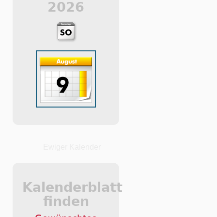
2026
Ewiger Kalender
Kalenderblatt
finden