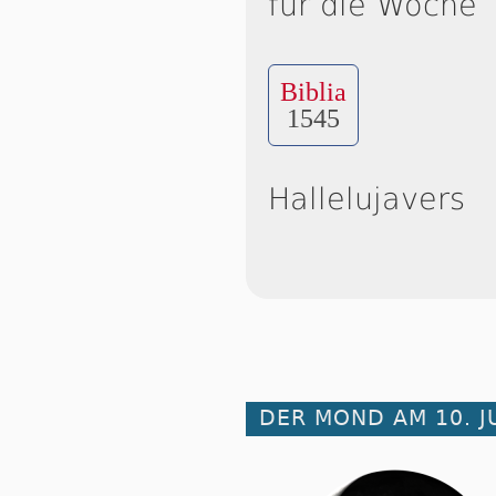
für die Woche
Biblia
1545
Hallelujavers
DER MOND AM 10. J