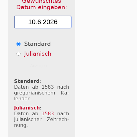
Gewünschtes
Datum eingeben:
Standard
Julianisch
Standard
:
Daten ab 1583 nach
gre­go­ri­a­ni­schem Ka­
len­der.
Julianisch
:
Daten ab
1583
nach
ju­li­a­ni­scher Zeit­rech­
nung.