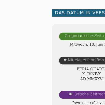
DAS DATUM IN VER
Gregorianische Zeit
Mittwoch, 10. Juni
Mittelalterliche Be
♚
FERIA QUART
Ⅹ. IVNIVS
AD ⅯⅯⅩⅩⅥ
Jüdische Zeitre
🕎
ביעי כ"ה סיון ה'תשפ"ו