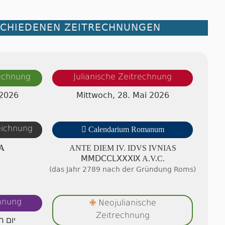
SCHIEDENEN ZEITRECHNUNGEN
rechnung
Julianische Zeitrechnung
 2026
Mittwoch, 28. Mai 2026
zeichnung

Calendarium Romanum
A
ANTE DIEM IV. IDVS IVNIAS
ⅯⅯⅮⅭⅭⅬⅩⅩⅩⅨ A.V.C.
(das Jahr 2789 nach der Gründung Roms)
chnung
Neojulianische
✙
Zeitrechnung
יום ר