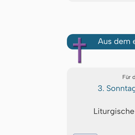
Aus dem e
Für 
3. Sonnta
Liturgische