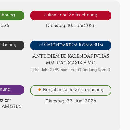
echnung
Julianische Zeitrechnung
 2026
Dienstag, 10. Juni 2026
eichnung

Calendarium Romanum
ANTE DIEM IX. KA­LEN­DAS IVLIAS
ⅯⅯⅮⅭⅭⅬⅩⅩⅩⅨ A.V.C.
(das Jahr 2789 nach der Gründung Roms)
hnung
✙
Neojulianische Zeitrechnung
יום ש
Dienstag, 23. Juni 2026
us AM 5786