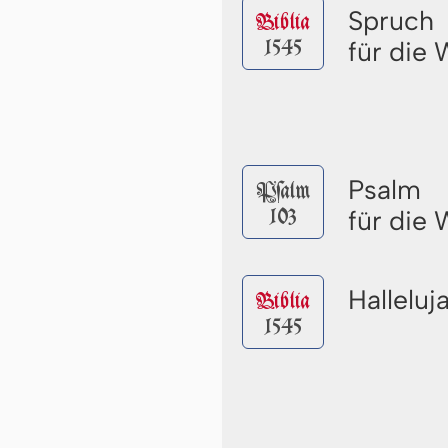
Spruch
Biblia
1545
für die
Psalm
Pſalm
103
für die
Halleluj
Biblia
1545