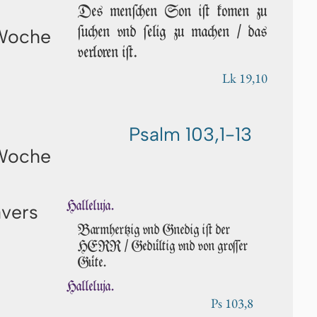
Des men­ſchen Son iſt ko­men zu
ſu­chen vnd ſe­lig zu machen / das
 Woche
verloren iſt.
Lk 19,10
Psalm 103,1-13
 Woche
Halleluja.
avers
Barmhertzig vnd Gnedig iſt der
HERR / Gedültig vnd von groſ­ſer
Güte.
Halleluja.
Ps 103,8