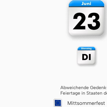
Abweichende Gedenk
Feiertage in Staaten d
Mitt­som­mer­fest