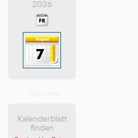
2026
Ewiger Kalender
Kalenderblatt
finden