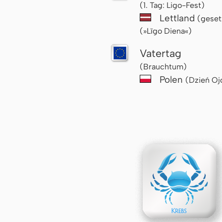
(1. Tag: Ligo-Fest)
Lettland
(geset
(»Līgo Diena«)
Vatertag
(Brauchtum)
Polen
(Dzień Oj