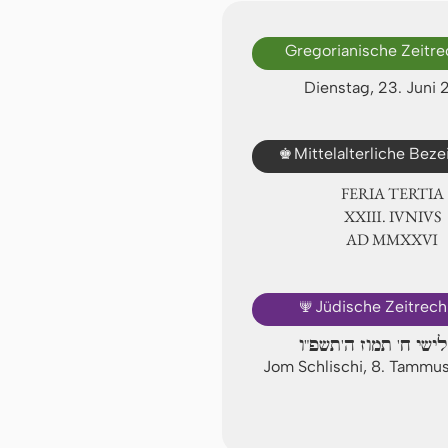
Gregorianische Zeitr
Dienstag, 23. Juni
♚
Mittelalterliche Bez
FERIA TERTIA
ⅩⅩⅢ. IVNIVS
AD ⅯⅯⅩⅩⅥ
🕎
Jüdische Zeitrec
לישי ח' תמוז ה'תשפ"ו
Jom Schlischi, 8. Tamm