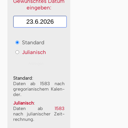
Gewünschtes Datum
eingeben:
Standard
Julianisch
Standard
:
Daten ab 1583 nach
gre­go­ri­a­ni­schem Ka­len­
der.
Julianisch
:
Daten ab
1583
nach ju­li­a­ni­scher Zeit­
rech­nung.