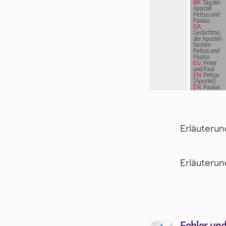
RK:
Tag der
Apostel
Petrus und
Paulus
OA:
Gedächtnis
der Apostel­
fürs­ten
Petrus und
Paulus
EU:
Peter
und Paul
EN:
Petrus
[Apostel]
EN:
Paulus
von Tarsus
Erläuteru
Er­läu­te­r