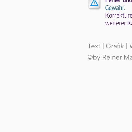
Fehler und
Gewähr.
Kor­rek­tu­r
wei­te­rer K
Text | Grafik 
©by Reiner Mak