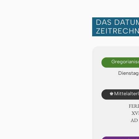
DAS DATUM
ZEITRECH
Gregorianis
Dienstag,
♚
Mittelalte
FER
ⅩⅥ
AD