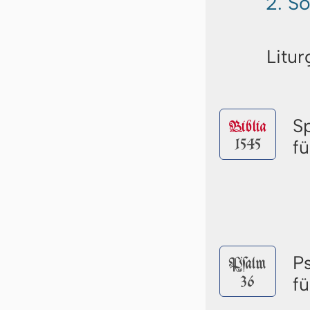
2. S
Litur
S
Biblia
1545
f
P
Pſalm
36
f