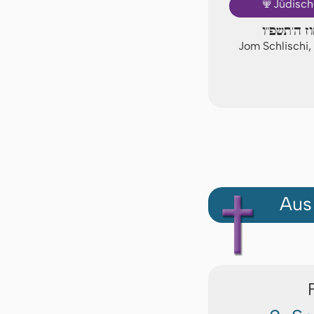
🕎
Jüdisch
וז ה'תשפ"ו
Jom Schlischi
Aus