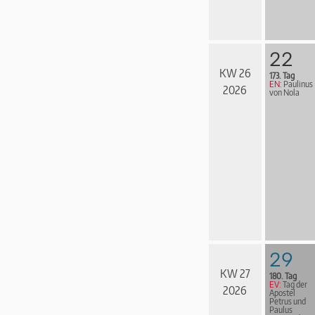
22
KW 26
173. Tag
EN:
Paulinus
2026
von Nola
29
KW 27
180. Tag
EV:
Tag der
2026
Apostel
Petrus und
Paulus