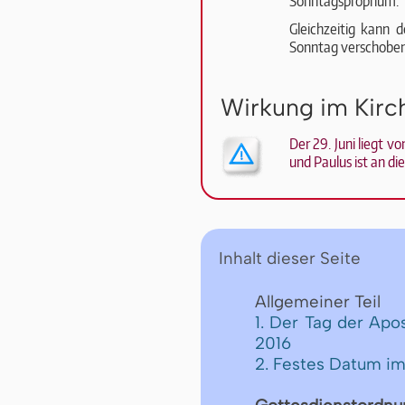
Sonntagsproprium.
Gleichzeitig kann 
Sonntag verschoben
Wirkung im Kir
Der 29. Juni liegt v
und Paulus ist an di
Inhalt dieser Seite
Allgemeiner Teil
1. Der Tag der Apo
2016
2. Festes Datum im