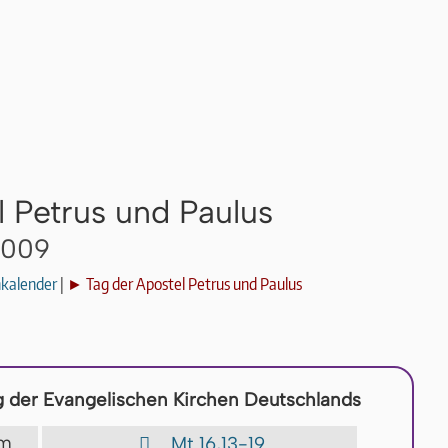
l Petrus und Paulus
2009
nkalender
|
► Tag der Apostel Petrus und Paulus
 der Evangelischen Kirchen Deutschlands
ium
Mt 16,13-19
