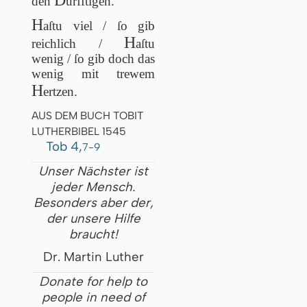
den
ürfftigen.
H
aſtu viel / ſo gib
H
reichlich /
aſtu
wenig / ſo gib doch das
wenig mit trewem
H
ertzen.
AUS DEM BUCH TOBIT
LUTHERBIBEL 1545
Tob 4,
7-9
Unser Nächster ist
jeder Mensch.
Besonders aber der,
der unsere Hilfe
braucht!
Dr. Martin Luther
Donate for help to
people in need of