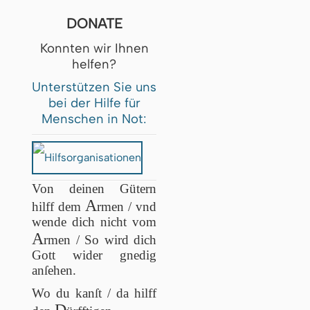
DONATE
Konnten wir Ihnen
helfen?
Unterstützen Sie uns
bei der Hilfe für
Menschen in Not:
Von deinen Gütern
A
hilff dem
rmen / vnd
wende dich nicht vom
A
rmen / So wird dich
Gott wider gnedig
anſehen.
Wo du kanſt / da hilff
D