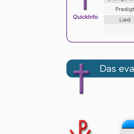
Predig
QuickInfo
Lied
Das eva