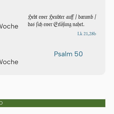
Hebt ew­er Heubter auff / da­r­umb /
das ſich ew­er Erlöſung nahet.
 Woche
Lk 21,28b
Psalm 50
 Woche
O