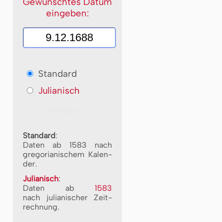
Gewünschtes Datum
eingeben:
Standard
Julianisch
Standard
:
Daten ab 1583 nach
gre­go­ri­a­ni­schem Ka­len­
der.
Julianisch
:
Daten ab
1583
nach ju­li­a­ni­scher Zeit­
rech­nung.