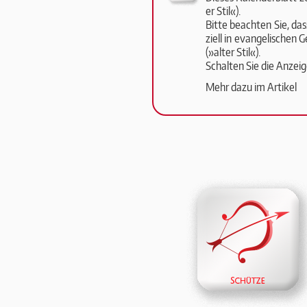
er Stil«).
Bit­te be­ach­ten Sie, d
zi­ell in evan­ge­li­schen
(»al­ter Stil«).
Schalten Sie die An­zei­
Mehr dazu im Artikel