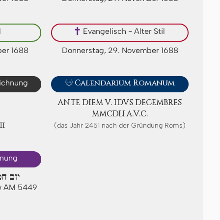
l
✝
Evangelisch - Alter Stil
ber 1688
Donnerstag, 29. November 1688
eichnung

Calendarium Romanum
ANTE DIEM V. IDVS DE­CEMB­RES
ⅯⅯⅭⅮⅬⅠ A.V.C.
Ⅷ
(das Jahr 2451 nach der Gründung Roms)
hnung
יום חמ
ew AM 5449