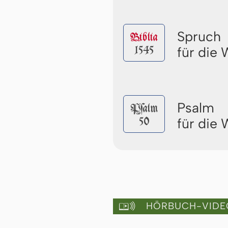
Spruch
Biblia
1545
für die
Psalm
Pſalm
50
für die
HÖRBUCH-VIDE
