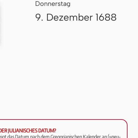
Donnerstag
9. Dezember 1688
DER JULIANISCHES DATUM?
zeigt das Da­tum nach dem Gre­go­ri­a­ni­schen Ka­len­der an (»neu­