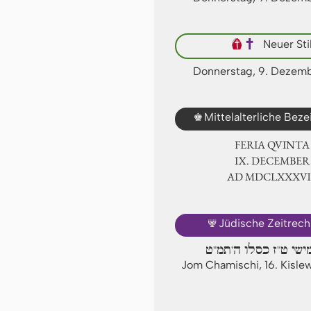
🕴
✝
Neuer Sti
Donnerstag, 9. Dezem
♚
Mittelalterliche Bez
FERIA QUINTA
Ⅸ. DECEMBER
AD ⅯⅮⅭⅬⅩⅩⅩ
🕎
Jüdische Zeitrec
ישי ט"ז כסלו ה'תמ"ט
Jom Chamischi, 16. Kisl