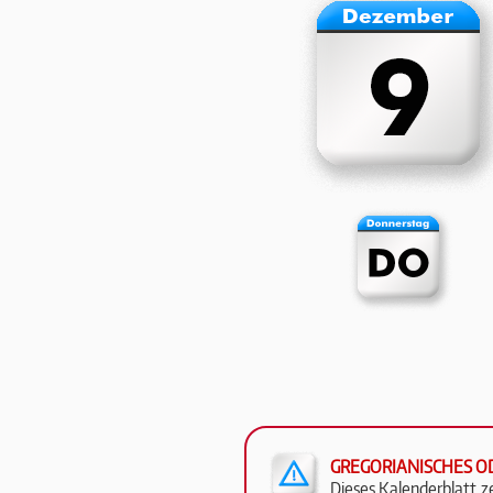
GREGORIANISCHES O
Die­ses Ka­len­der­blatt 