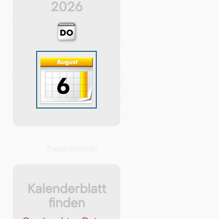
2026
Ewiger Kalender
Kalenderblatt
finden