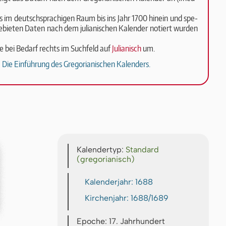
ass im deutsch­spra­chi­gen Raum bis ins Jahr 1700 hinein und spe­
 Ge­bie­ten Da­ten nach dem ju­li­a­ni­schen Ka­len­der no­tiert wurden
ge bei Be­darf rechts im Such­feld auf
Ju­li­a­ni­sch
um.
Die Einführung des Gregorianischen Kalenders.
Kalendertyp:
Standard
(gregorianisch)
Kalenderjahr: 1688
Kirchenjahr: 1688/1689
Epoche: 17. Jahrhundert