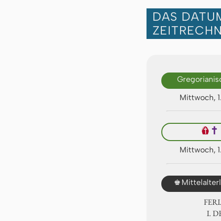
DAS DATUM
ZEITRECH
Gregorianis
Mittwoch, 
🕴
✝
Mittwoch, 
♚
Mittelalte
FER
Ⅰ. 