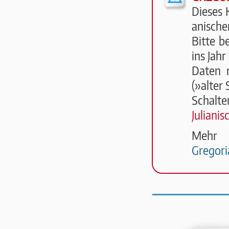
Die­ses 
a­ni­sche
Bit­te b
ins Jahr
Da­ten n
(»al­ter 
Schalten
Ju­li­a­ni­
Mehr
Gregori