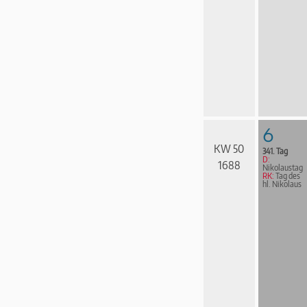
6
KW 50
341. Tag
D:
1688
Nikolaustag
RK:
Tag des
hl. Nikolaus