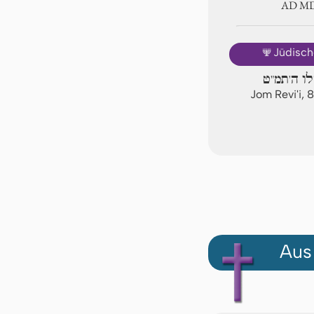
AD 
🕎
Jüdisch
לו ה'תמ"ט
Jom Revi'i, 
Aus