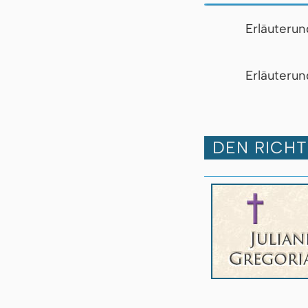
Erläuteru
Er­läu­te­r
DEN RICHT