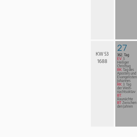
27
KW 53
362. Tag
EV:
3.
1688
Heiliger
Christtag
RK:
Tag des
Apostels und
Evangelisten
Johannes
RK:
3. Tag
der Weih­
nachts­ok­tav
BT:
Raunächte
BT:
Zwischen
den Jahren