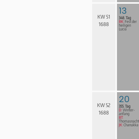
13
KW 51
348. Tag
RK:
Fest der
1688
heiligen
Lucia
20
KW 52
355. Tag
D:
Win­ter­
1688
an­fang
BT:
Thomasnach
JK:
Chanukka