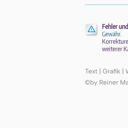
Fehler und
Gewähr.
Kor­rek­tu­r
wei­te­rer K
Text | Grafik 
©by Reiner Mak