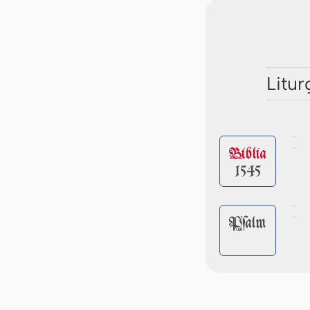
Litur
Biblia
1545
Pſalm