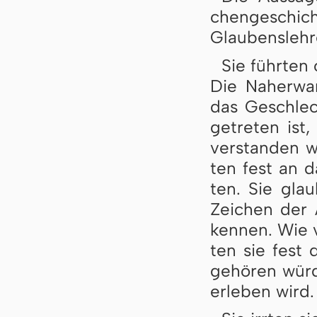
chen­ge­schich­
Glau­bens­leh­r
Sie führten 
Die Nah­er­wa
das Ge­schlech
ge­tre­ten ist,
ver­stan­den 
ten fest an d
ten. Sie glau
Zei­chen der 
ken­nen. Wie 
ten sie fest 
ge­hö­ren wür­
er­le­ben wird.