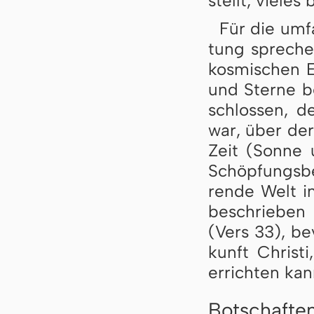
stellt, vie­les 
Für die umf
tung spre­che
kos­mi­schen 
und Ster­ne b
schlos­sen, d
war, über der
Zeit (Son­ne
Schöp­fungs­be
ren­de Welt i
be­schrie­ben
(Vers 33), be
kunft Chris­ti
er­rich­ten ka
Botschafte