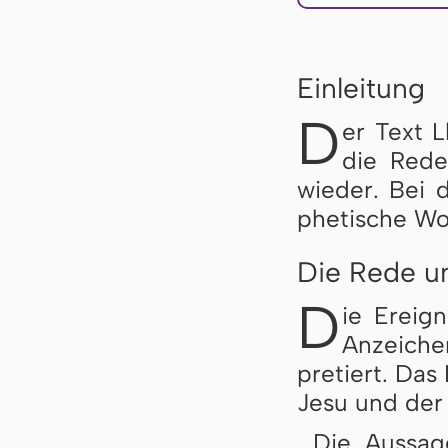
Einleitung
D
er Text L
die Re­d
wie­der. Bei 
phe­ti­sche Wor
Die Rede u
D
ie Ereign
An­zei­ch
pre­tiert. Das
Je­su und der
Die Aussage