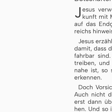
J
esus verwe
kunft mit 
auf das End­g
reichs hin­wei­
Jesus erzähl
da­mit, dass 
fahr­bar sind
trei­ben, und
na­he ist, so
er­ken­nen.
Doch Vorsich
Auch nicht dr
erst dann übe
hen. Und so is