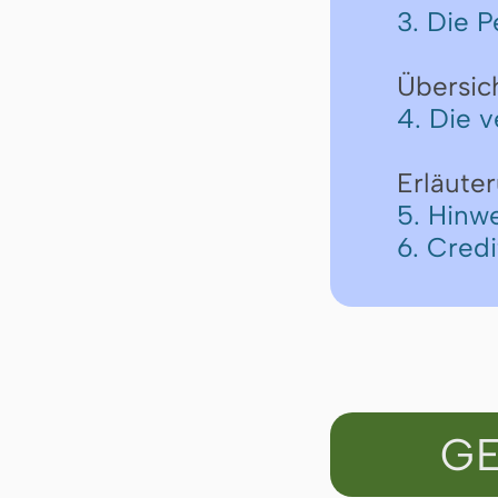
3. Die P
Übersic
4. Die 
Erläute
5. Hinw
6. Cred
GE