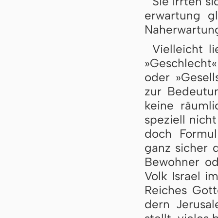
Sie irrten si
erwar­tung gl
Nah­er­war­tu
Vielleicht l
»Ge­schlecht«
oder »Ge­sell
zur Be­deu­tu
kei­ne räum­li
spe­zi­ell nic
doch For­mu­li
ganz si­cher 
Be­woh­ner od
Volk Is­ra­el
Rei­ches Got­
dern Je­ru­sa