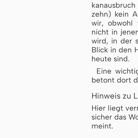
kan­aus­bruc
zehn) kein An
wir, ob­wohl 
nicht in je­ner
wird, in der 
Blick in den 
heu­te sind.
Eine wichti
be­tont dort di
Hinweis zu L
Hier liegt ve
sicher das Wo
meint.