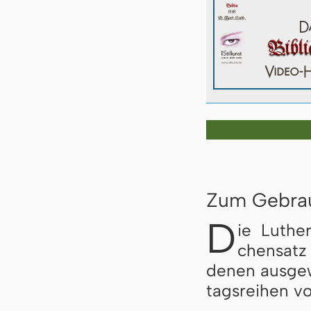
Zum Gebra
D
ie Luther
chen­satz 
de­nen aus­ge­
tags­rei­hen vo