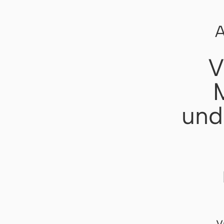
A
V
und
v