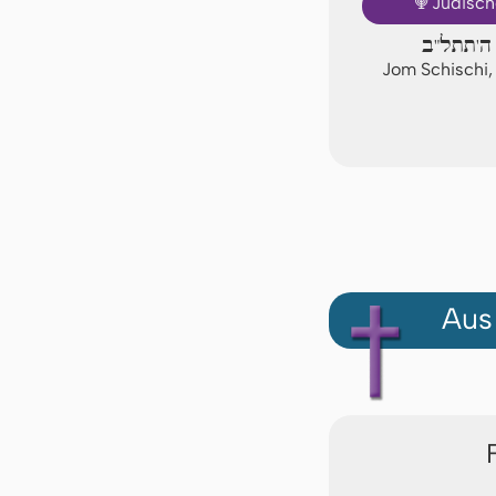
🕎
Jüdisch
ן ה'תתל"ב
Jom Schischi,
Aus