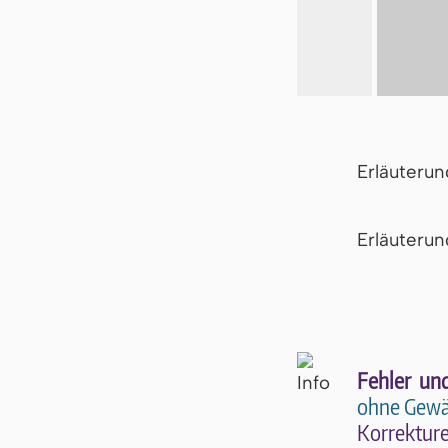
Erläuteru
Er­läu­te­r
Fehler un
ohne Gewä
Kor­rek­tu­r