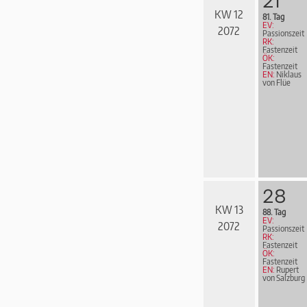
21
KW 12
81. Tag
EV:
2072
Passionszeit
RK:
Fastenzeit
ÖK:
Fastenzeit
EN:
Niklaus
von Flüe
28
KW 13
88. Tag
EV:
2072
Passionszeit
RK:
Fastenzeit
ÖK:
Fastenzeit
EN:
Rupert
von Salzburg