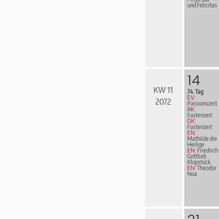
und Felicitas
14
KW 11
74. Tag
EV:
2072
Passionszeit
RK:
Fastenzeit
ÖK:
Fastenzeit
EN:
Mathilde die
Heilige
EN:
Friedrich
Gottlieb
Klopstock
EN:
Theodor
Noa