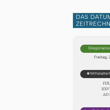
DAS DATUM
ZEITRECH
Gregorianis
Freitag,
♚
Mittelalte
FER
ⅩⅩⅤ
AD