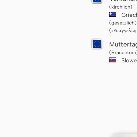
(kirchlich)
Griec
(gesetzlich)
Ευαγγελισμ
(»
Mutterta
(Brauchtum
Slowe