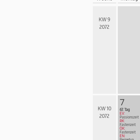
KW 9
2072
7
KW 10
67. Tag
EV:
2072
Passionszeit
RK:
Fastenzeit
ÖK:
Fastenzeit
EN:
Perpetua