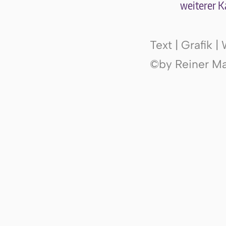
wei­te­rer K
Text | Grafik 
©by Reiner Mak