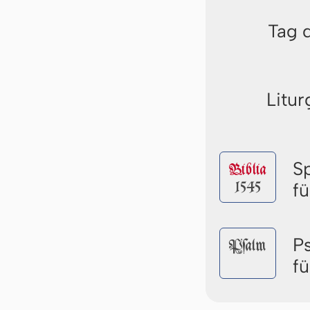
Tag 
Litur
S
Biblia
1545
f
P
Pſalm
f