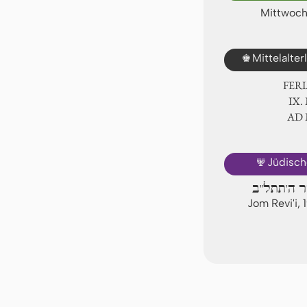
Mittwoch
♚
Mittelalte
FER
Ⅸ.
AD
🕎
Jüdisch
דר ה'תתל"ב
Jom Revi'i,