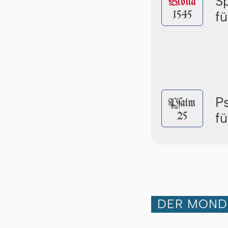
S
Biblia
1545
f
P
Pſalm
25
f
DER MOND 