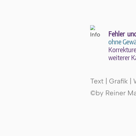
Fehler un
ohne Gewä
Kor­rek­tu­r
wei­te­rer K
Text | Grafik 
©by Reiner Mak