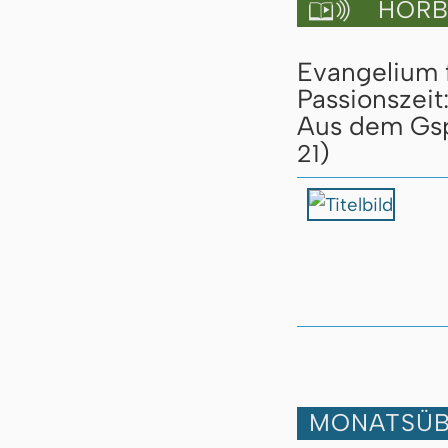
HÖRBU

Evangelium 
Passionszeit
Aus dem Gspr
)
21
MONATSÜB