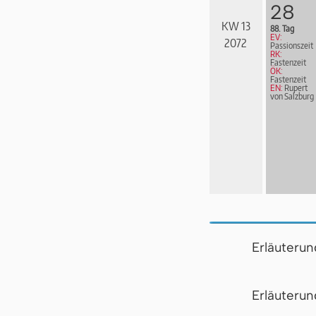
28
KW 13
88. Tag
EV:
2072
Passionszeit
RK:
Fastenzeit
ÖK:
Fastenzeit
EN:
Rupert
von Salzburg
Erläuteru
Er­läu­te­r