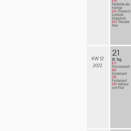
EN:
Mathilde die
Heilige
EN:
Friedrich
Gottlieb
Klopstock
EN:
Theodor
Noa
21
KW 12
81. Tag
EV:
2072
Passionszeit
RK:
Fastenzeit
ÖK:
Fastenzeit
EN:
Niklaus
von Flüe