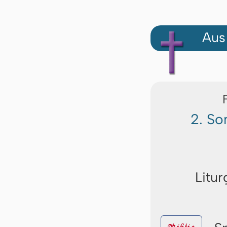
Aus
2. So
Litur