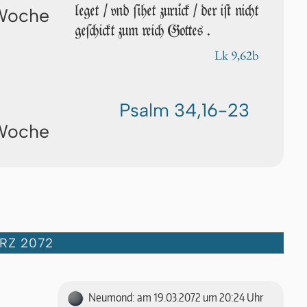
leget / vnd ſi­het zurück / der iſt nicht
 Woche
geſchickt zum reich Got­tes .
Lk 9,62b
Psalm 34,16-23
 Woche
RZ 2072
Neumond: am 19.03.2072 um 20:24 Uhr