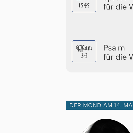
1545
für die
Psalm
Pſalm
34
für die
DER MOND AM 14. MÄ