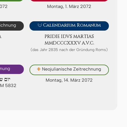
2072
Montag, 1. März 2072
eichnung

Calendarium Romanum
A
PRIDIE IDVS MAR­TI­AS
ⅯⅯⅮⅭⅭⅭⅩⅩⅩⅤ A.V.C.
(das Jahr 2835 nach der Gründung Roms)
hnung
✙
Neojulianische Zeitrechnung
יום ש
Montag, 14. März 2072
 AM 5832