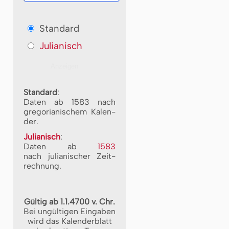
Standard
Julianisch
Standard
:
Daten ab 1583 nach
gre­go­ri­a­ni­schem Ka­len­
der.
Julianisch
:
Daten ab
1583
nach ju­li­a­ni­scher Zeit­
rech­nung.
Gültig ab 1.1.4700 v. Chr.
Bei ungültigen Eingaben
wird das Kalenderblatt