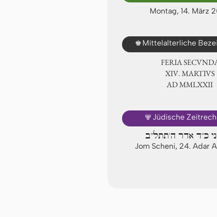
Montag, 14. März 
♚
Mittelalterliche Bez
FERIA SECUND
ⅩⅣ. MARTIVS
AD ⅯⅯⅬⅩⅫ
🕎
Jüdische Zeitrec
ני כ"ד אדר ה'תתל"ב
Jom Scheni, 24. Adar