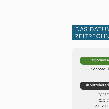
DAS DATUM
ZEITRECH
Gregorianis
Sonntag, 1
♚
Mittelalte
DIES
ⅩⅨ. 
AD ⅯⅮ