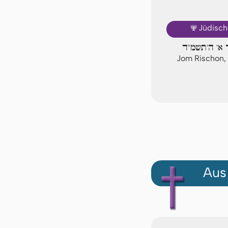
🕎
Jüdisch
 א' ה'תשמ"ד
Jom Rischon, 
Aus