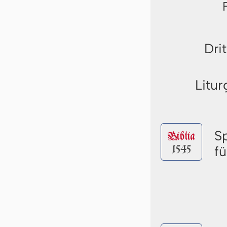
Dri
Litur
S
Biblia
1545
f