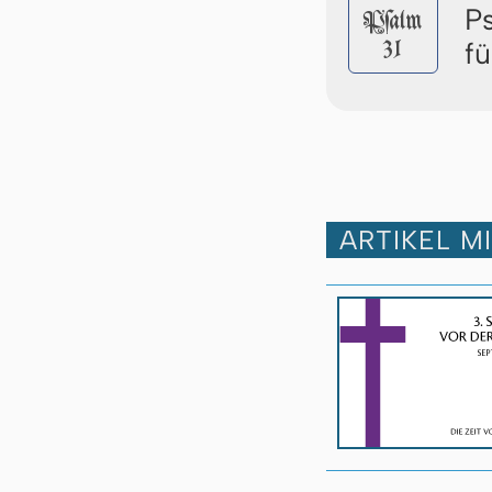
P
Pſalm
31
f
ARTIKEL M