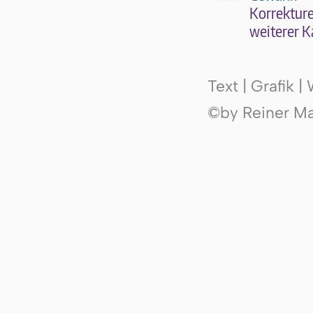
Kor­rek­tu­r
wei­te­rer K
Text | Grafik 
©by Reiner Mak