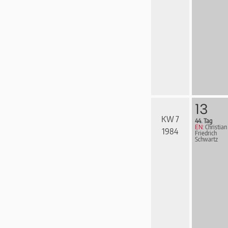
13
KW 7
44. Tag
EN:
Christian
1984
Friedrich
Schwartz