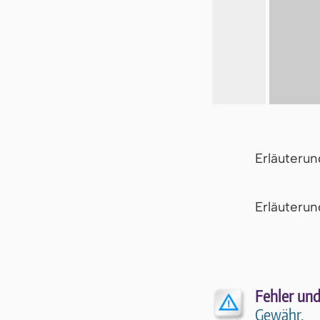
Erläuteru
Er­läu­te­r
Fehler und
Gewähr.