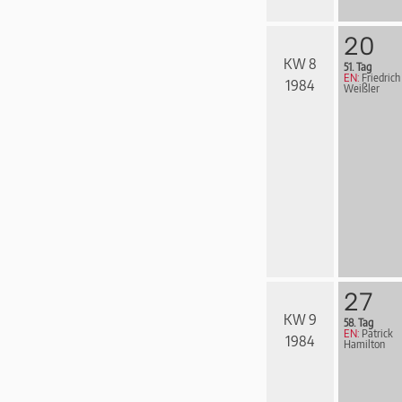
20
KW 8
51. Tag
EN:
Friedrich
1984
Weißler
27
KW 9
58. Tag
EN:
Patrick
1984
Hamilton