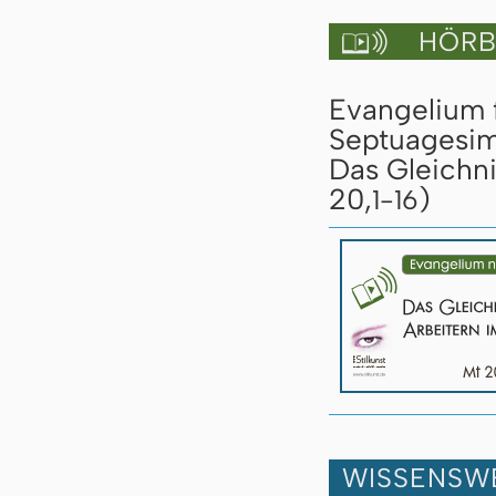
HÖRBU

Evangelium 
Septuagesim
Das Gleichn
20,
)
1-16
WISSENSW