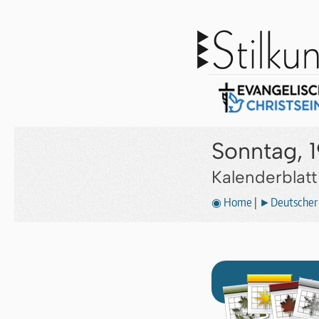
Sonntag, 1
Kalenderblat
◉ Home
|
►Deutscher 