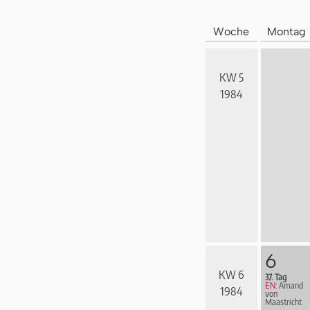
Woche
Montag
KW 5
1984
6
KW 6
37. Tag
EN:
Amand
1984
von
Maastricht