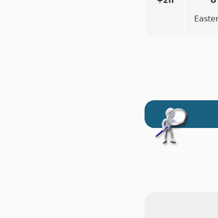
+2h
U
Easte