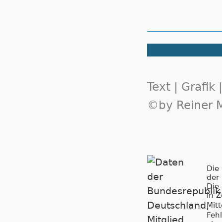
Text | Grafik
©by Reiner M
Die
der
Die
in 
Mit
Feh