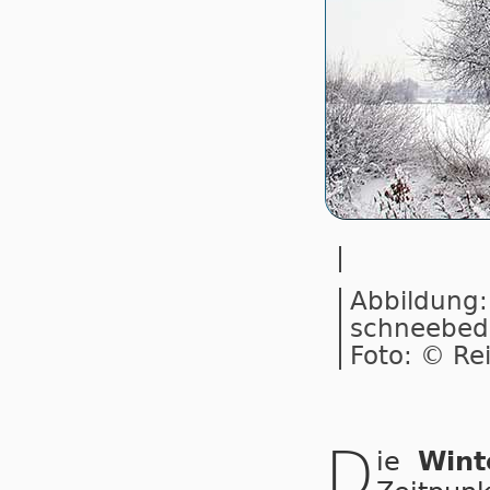
Abbildung:
schneebede
Foto: © Re
D
ie
Win­t