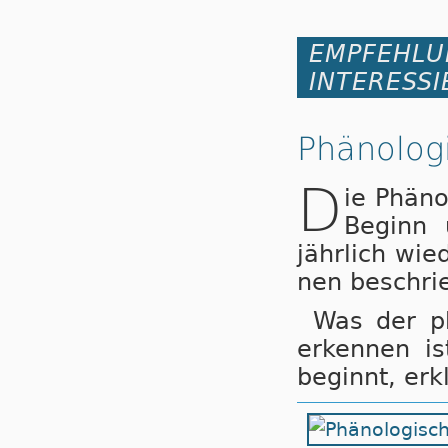
EMPFEHLU
INTERESSI
Phänolog
D
ie Phä­no
Be­ginn 
jähr­lich wie
nen be­schrie
Was der phä
er­ken­nen is
be­ginnt, er­kl