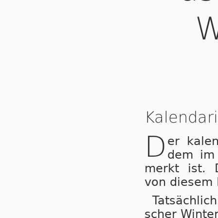
W
Kalendar
D
er ka­len
dem im K
merkt ist. D
von die­sem 
Tatsächlich
scher Win­ter