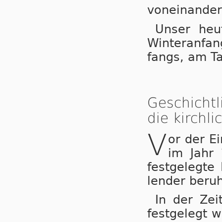
von­ein­an­de
Unser heu­t
Win­ter­an­fa
fangs, am Ta
Geschichtl
die kirchl
V
or der Ein
im Jahr 
fest­ge­leg­t
len­der be­ruh
In der Zeit
fest­ge­legt w