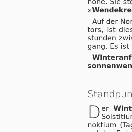
hö­he. Sie st
»
Wen­de­kre
Auf der Nor
tors, ist die
stun­den zwi­
gang. Es ist 
Win­ter­an
son­nen­wen
Standpun
D
er
Win­
Sols­ti­
nok­ti­um (Ta