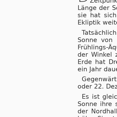
Zeit­punk
Län­ge der So
sie hat sich
Eklip­tik wei­
Tat­säch­li
Son­ne von 
Früh­lings-Äqu
der Win­kel 
Er­de hat Dre
ein Jahr dau­e
Ge­gen­wär­
oder 22. De­
Es ist glei
Son­ne ih­re s
der Nord­halb