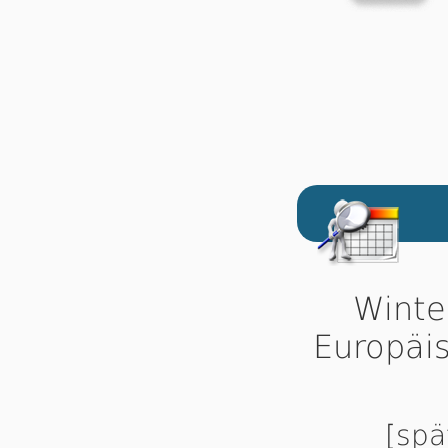
Winte
Europäi
[spä