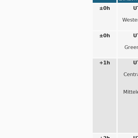
±0h
U
Weste
±0h
U
Gree
+1h
U
Centr
Mitte