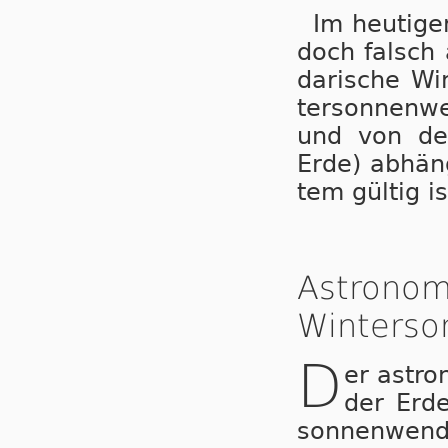
Im heu­ti­ge
doch falsch a
da­ri­sche Wi
ter­son­nen­
und von der 
Er­de) ab­hän
tem gül­tig is
Astronom
Winters
D
er as­tro
der Er­de
son­nen­wen­d