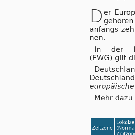
D
er Eu­ro­
gehören 
an­fangs zehn
nen.
In der
(EWG)
gilt d
Deutschla
Deutsch­land 
eu­ro­pä­i­sch
Mehr dazu 
Lokalzei
Zeitzone
(Normal
Zeitzon