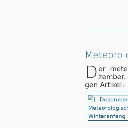
Meteorol
D
er me­te
zem­ber.
gen Ar­ti­kel: