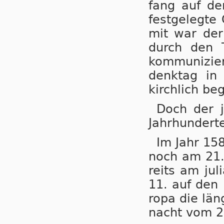
fang auf de
fest­ge­leg­t
mit war der 
durch den T
kom­mu­ni­zi
denk­tag in a
kirch­lich be­
Doch der ju
Jahr­hun­der
Im Jahr 158
noch am 21. D
reits am ju­l
11. auf den 
ro­pa die län
nacht vom 20