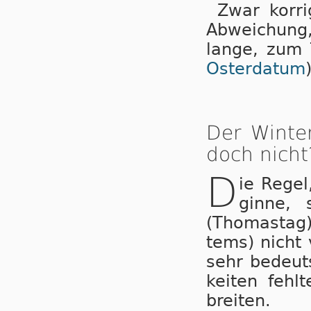
Zwar kor­ri­
Ab­wei­chung,
lan­ge, zum 
Os­ter­da­tum
)
Der Winte
doch nicht
D
ie Re­ge
gin­ne, 
(Tho­mas­tag
tems) nicht v
sehr be­deut­
kei­ten fehl­
brei­ten.