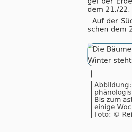
gel der Er­de
dem 21./22.
Auf der Süd­
schen dem 20
Abbildung:
phänologisc
Bis zum as
einige Woc
Foto: © Re