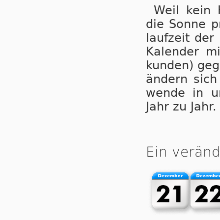
Weil kein 
die Son­ne pr
lauf­zeit der
Ka­len­der m
kun­den) ge­g
än­dern sich 
wen­de in un
Jahr zu Jahr.
Ein verän