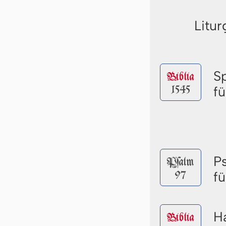
Litur
S
Biblia
1545
f
P
Pſalm
97
f
Ha
Biblia