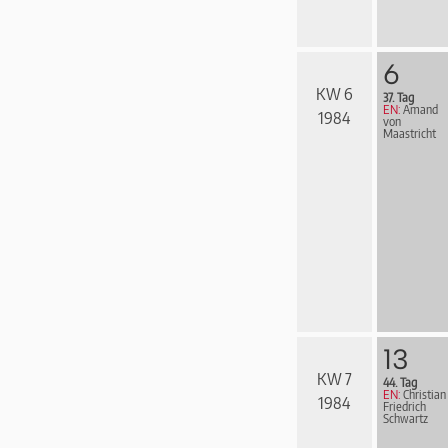
6
KW 6
37. Tag
EN:
Amand
1984
von
Maastricht
13
KW 7
44. Tag
EN:
Christian
1984
Friedrich
Schwartz