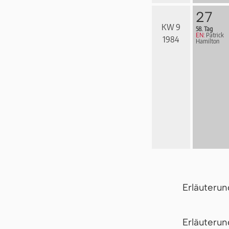
27
KW 9
58. Tag
EN:
Patrick
1984
Hamilton
Erläuteru
Er­läu­te­r