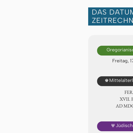
DAS DATUM
ZEITRECH
Gregorianis
Freitag, 
♚
Mittelalte
FER
ⅩⅦ. 
AD ⅯⅮ
🕎
Jüdisch