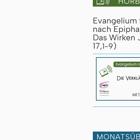
HÖRBU

Evangelium 
nach Epipha
Das Wirken J
17,
)
1-9
MONATSÜB