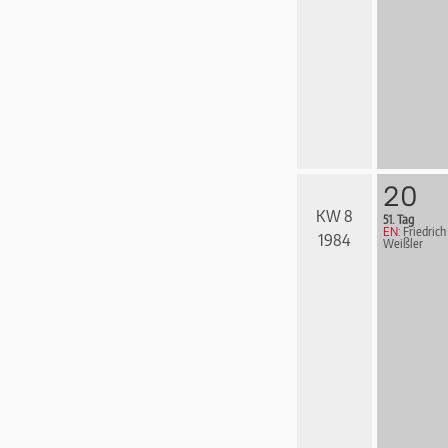
20
KW 8
51. Tag
EN:
Friedrich
1984
Weißler