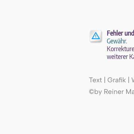
Fehler und
Gewähr.
Kor­rek­tu­r
wei­te­rer K
Text | Grafik 
©by Reiner Mak