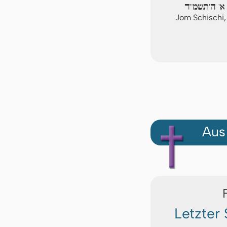
 א' ה'תשמ"ד
Jom Schischi,
Aus
Letzter