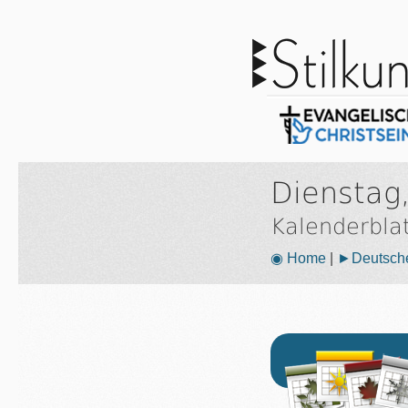
Dienstag
Kalenderbla
◉ Home
|
►Deutsche