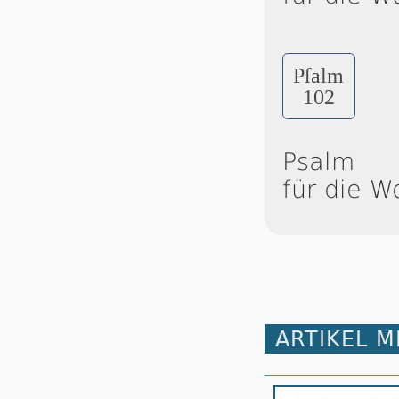
Pſalm
102
Psalm
für die W
ARTIKEL 