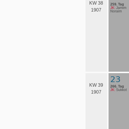
KW 38
259. Tag
JK:
Jamim
1907
Noraim
23
KW 39
266. Tag
JK:
Sukkot
1907