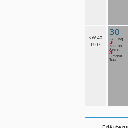
30
KW 40
273. Tag
JK:
1907
Schmini
Azeret
JK:
Simchat
Tora
Erläuter