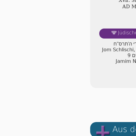
ⅩⅦ. 
AD 
Jüdisch
🕎
רי ה'תרס"ח
Jom Schlischi,
9
ם
Jamim N
Aus d