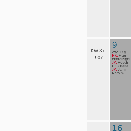
9
KW 37
252. Tag
RK:
Frau­
1907
en­drei­ßi­ger
JK:
Rosch
Haschana
JK:
Jamim
Noraim
16