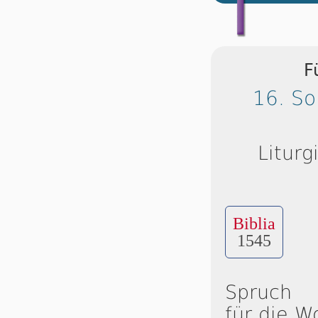
F
16. So
Liturg
Biblia
1545
Spruch
für die W