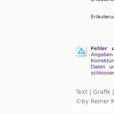
Er­läu­te­
Fehler 
Angaben
Kor­rek­tu
Da­ten un
schlos­se
Text | Grafik
©by Reiner M