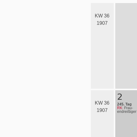
KW 36
1907
2
KW 36
245. Tag
RK:
Frau­
1907
en­drei­ßi­ger