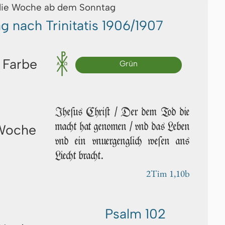
die Woche ab dem Sonntag
ag nach Trinitatis 1906/1907
 Farbe
Grün
Jhe­ſus Chriſt / Der dem Tod die
macht hat genomen / vnd das Leben
 Woche
vnd ein vnuergenglich we­ſen ans
Liecht bracht.
2Tim 1,10b
Psalm 102