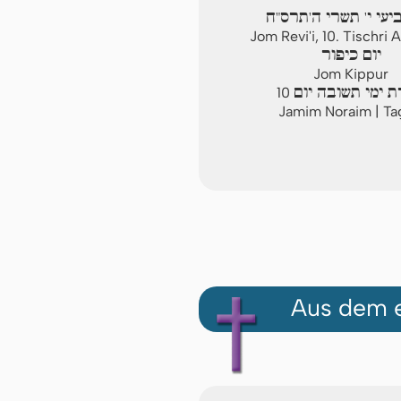
יעי י' תשרי ה'תרס"ח
Jom Revi'i, 10. Tischri
יום כיפור
Jom Kippur
 ימי תשובה יום
10
Jamim Noraim | Ta
Aus dem e