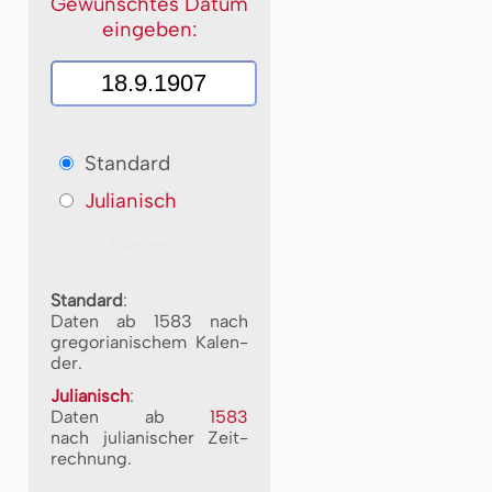
Gewünschtes Datum
eingeben:
Standard
Julianisch
Standard
:
Daten ab 1583 nach
gre­go­ri­a­ni­schem Ka­len­
der.
Julianisch
:
Daten ab
1583
nach ju­li­a­ni­scher Zeit­
rech­nung.