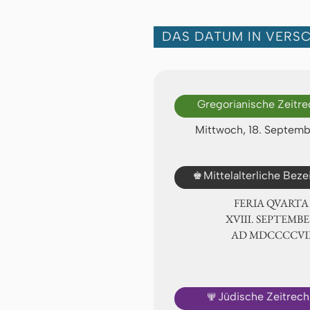
DAS DATUM IN VERS
Gregorianische Zeitr
Mittwoch, 18. Septemb
♚
Mittelalterliche Bez
FERIA QUARTA
ⅩⅧ. SEPTEMBE
AD ⅯⅮⅭⅭⅭⅭ
🕎
Jüdische Zeitrec