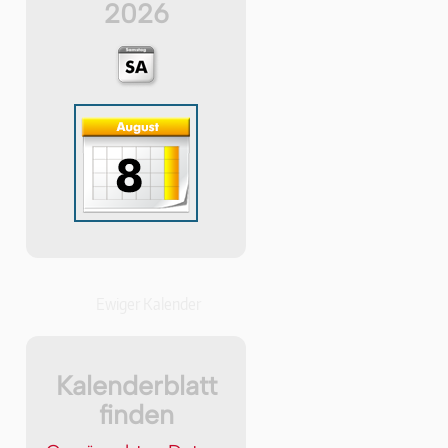
2026
Ewiger Kalender
Kalenderblatt
finden