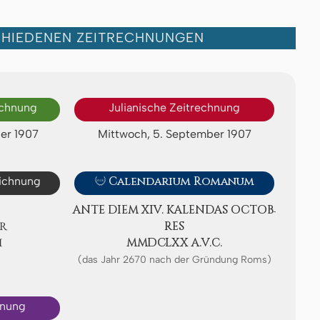
CHIEDENEN ZEITRECHNUNGEN
echnung
Julianische Zeitrechnung
er 1907
Mittwoch, 5. September 1907
eichnung

Calendarium Romanum
ANTE DIEM XIV. KA­LEN­DAS OC­TOB­
R
RES
Ⅶ
ⅯⅯⅮⅭⅬⅩⅩ A.V.C.
(das Jahr 2670 nach der Gründung Roms)
hnung