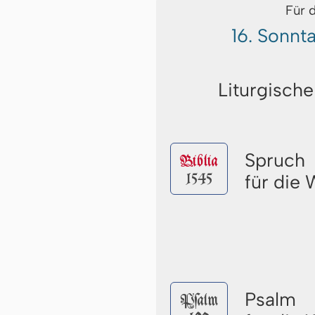
Für 
16. Sonnt
Liturgische
Spruch
Biblia
1545
für die
Psalm
Pſalm