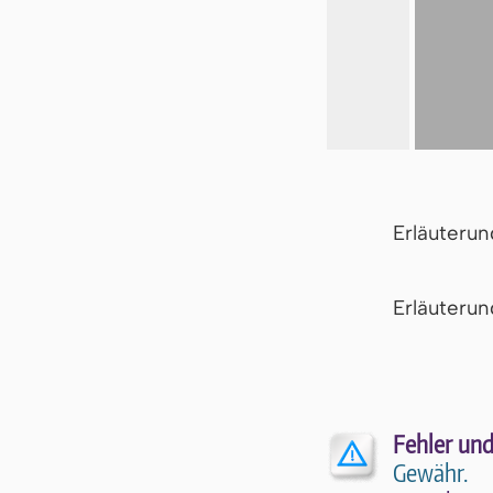
Erläuteru
Er­läu­te­r
Fehler und
Gewähr.