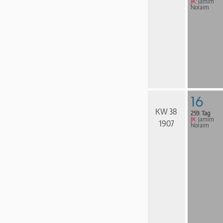
JK:
Jamim
Noraim
16
KW 38
259. Tag
JK:
Jamim
1907
Noraim