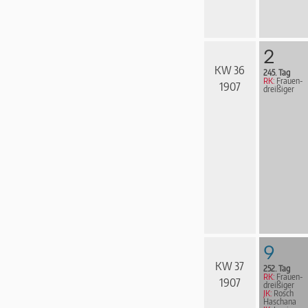
2
KW 36
245. Tag
RK:
Frau­en­
1907
drei­ßi­ger
9
KW 37
252. Tag
RK:
Frau­en­
1907
drei­ßi­ger
JK:
Rosch
Haschana