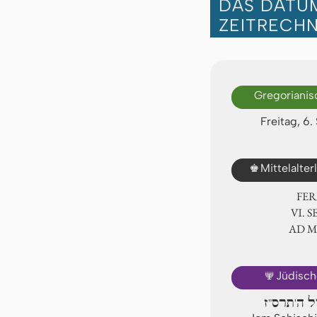
DAS DATUM
ZEITRECH
Gregorianis
Freitag, 6
♚
Mittelalte
FER
Ⅵ. S
AD 
🕎
Jüdisch
ול ה'תרס"ז