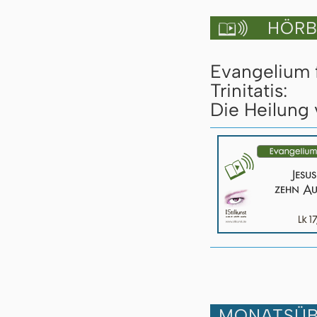
HÖRBU

Evangelium 
Trinitatis:
Die Heilung 
MONATSÜB