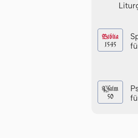
Litur
S
Biblia
1545
f
P
Pſalm
50
f