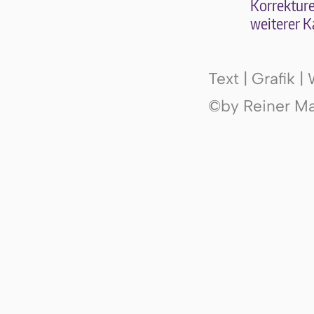
Kor­rek­tu­r
wei­te­rer K
Text | Grafik 
©by Reiner Mak