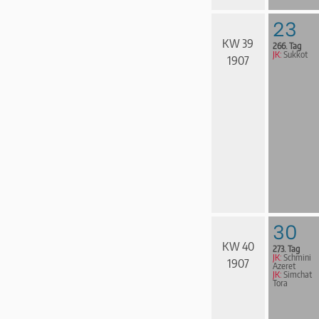
23
KW 39
266. Tag
JK:
Sukkot
1907
30
KW 40
273. Tag
JK:
Schmini
1907
Azeret
JK:
Simchat
Tora