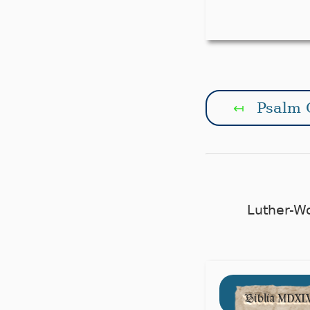
Psalm 
↤
Luther-W