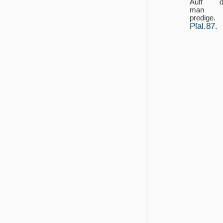
Auff d
man 
predige.
Pſal.87.