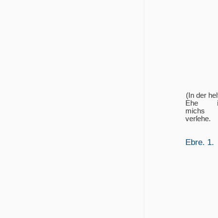
(In der helf
Ehe i
michs
verſehe.
Ebre. 1.