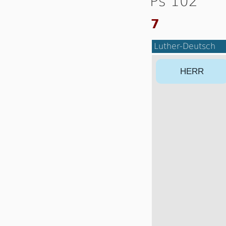
Ps 102
7
Luther-Deutsch
HERR