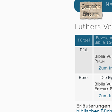
Na
Luthers Ve
Bezeichn
Kürzel
Biblia 1
Pſal.
Biblia Vu
Psalmi
Zum In
Ebre.
Die Ep
Biblia Vu
Epistula 
Zum In
Erläuterungen
biblischer Büc