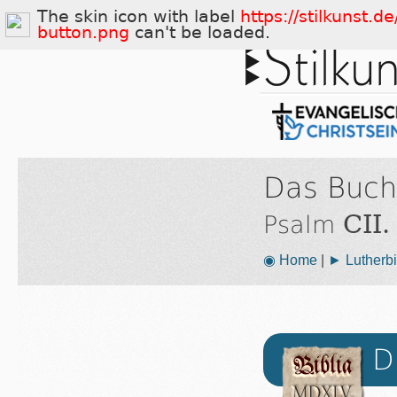
The skin icon with label
https://stilkunst.
button.png
can't be loaded.
Das Buch
CII.
Psalm
◉ Home
|
► Lutherbi
D