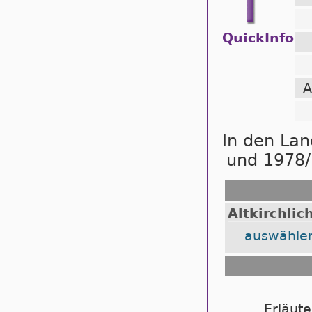
QuickInfo
A
In den La
und 1978/
Altkirchlic
auswähle
Erläut