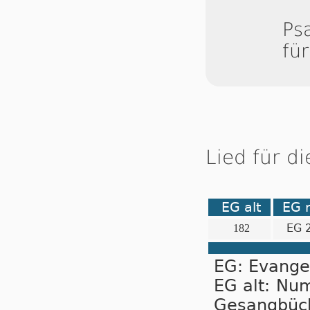
Ps
fü
Lied für d
EG alt
EG 
EG 
182
EG: Evange
EG alt: Nu
Gesangbüc