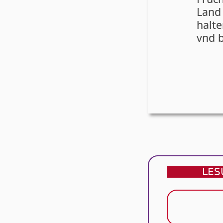
Land 
hal­t
vnd b
LES