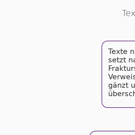
Tex
Texte n
setzt na
Frak­tur
Ver­wei­
gänzt u
über­sch