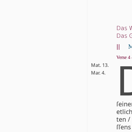
Das W
Das 
||
M
Verse 4 
Mat. 13.
Mar. 4.
ſei­n
et­li
ten /
ſſen