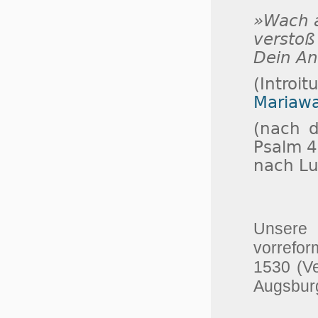
»Wach a
verstoß
Dein Ant
(Intro
Mariaw
(nach d
Psalm 4
nach Lu
Unser
vorrefor
1530 (V
Augsburg