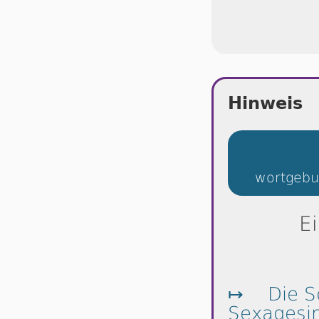
Hinweis
wortgebu
E
↦
Die S
Sexagesi