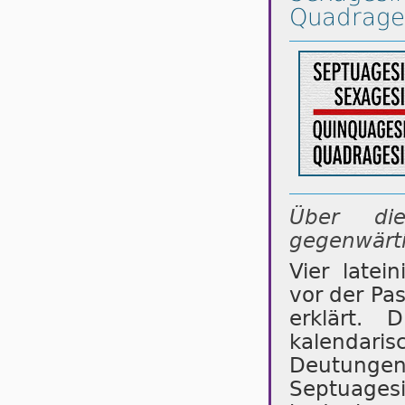
Quadrage
Über di
gegenwärti
Vier late
vor der Pas
erklärt. 
kalendari
Deutunge
Septuage