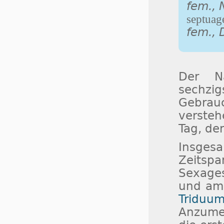
fem., 
septuag
fem., 
Der N
sechzi
Gebrau
versteh
Tag, de
Insge
Zeitsp
Sexages
und am
Triduum
Anzumer