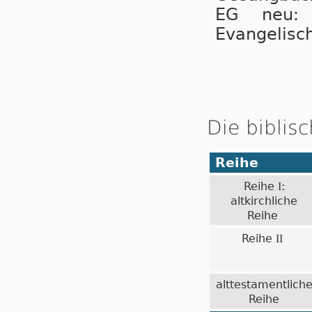
EG neu:
Evangelisc
Die biblis
Reihe
Reihe
:
I
altkirchliche
Reihe
Reihe
II
alttestamentlich
Reihe