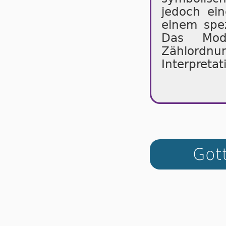
jedoch ei
einem spez
Das Modu
Zählordnu
Interpretat
Got­