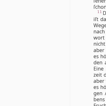
ſe­he
ſchon
D
11
iſt d
We­ge
nach
wort
nicht
aber 
es hö
den a
Ei­ne
zeit 
aber 
es hö
gen /
bens 
Fruc