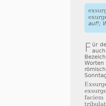
exsur
exurg
auf!; 
F
ür d
auc
Bezeich
Worten
römisc
Sonnta
Exsur
exsurg
facie
tribula