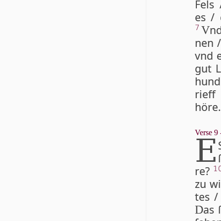
Fels 
es / 
nd
7
V
nen /
vnd e
gut L
hun­d
rieff
höre.
Verse 9 
E
re?
1
zu wi
tes 
as 
D