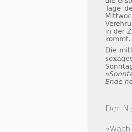
die ers
Tage de
Mittwo
Verehru
in der 
kommt.
Die mit
sexage
Sonntag
»Sonnt
Ende hei
Der N
»Wach 