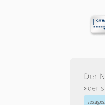
Der 
»der s
sexages