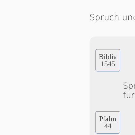
Spruch un
Biblia
1545
Sp
fü
Pſalm
44