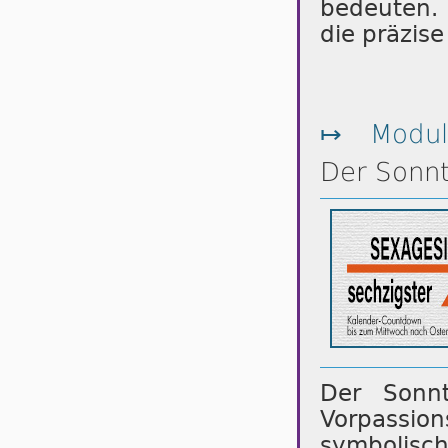
bedeuten. 
die präzis
↦
Modul
Der Sonn
Der Sonnt
Vorpassio
symbolisc