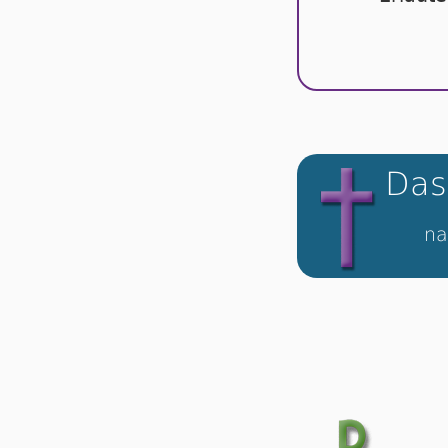
Das
na