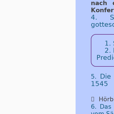
nach d
Kon­fe­
4. S
gottes
1.
2.
Predi
Die
5.
1545

Hörbu
6. Das 
vom Sä