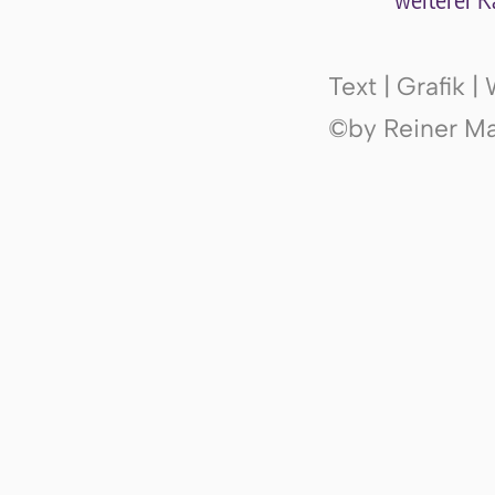
wei­te­rer K
Text | Grafik 
©by Reiner Mak