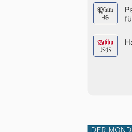
P
Pſalm
48
f
Ha
Biblia
1545
DER MOND 