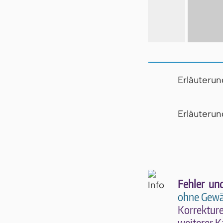
Erläuteru
Er­läu­te­r
Fehler un
ohne Gewä
Kor­rek­tu­r