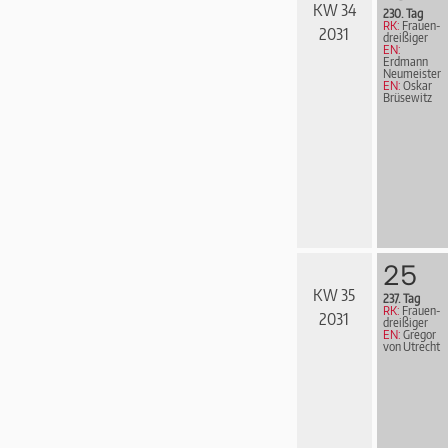
KW 34
230. Tag
RK:
Frau­en­
2031
drei­ßi­ger
EN:
Erdmann
Neumeister
EN:
Oskar
Brüsewitz
25
KW 35
237. Tag
RK:
Frau­en­
2031
drei­ßi­ger
EN:
Gregor
von Utrecht