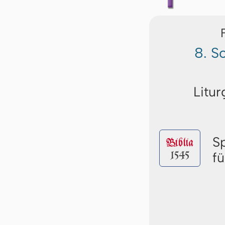
8. S
Litur
S
Biblia
1545
f