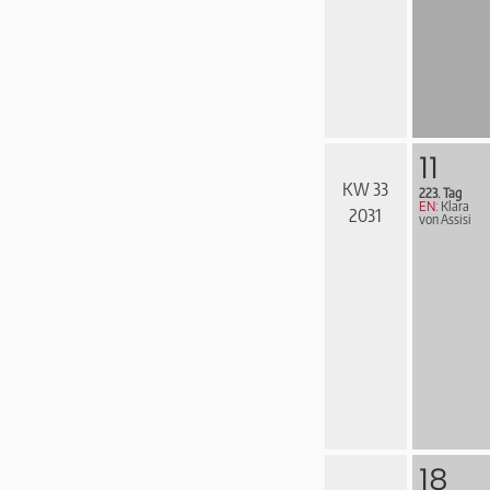
11
KW 33
223. Tag
EN:
Klara
2031
von Assisi
18