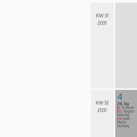
KW 31
2031
4
KW 32
216. Tag
JK:
Tu Beaw
2031
EU:
August­
fei­er­tag
EN:
Jean-
Marie
Vianney