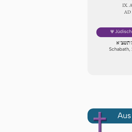
Ⅸ. 
AD
🕎
Jüdisch
'תשצ"א
Schabath,
Aus