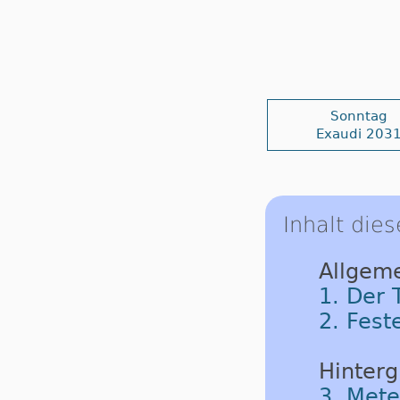
Sonntag
Exaudi 203
Inhalt dies
Allgeme
1. Der 
2. Fest
Hinterg
3. Met