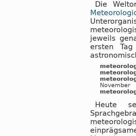
Die Weltor
Meteorolo
Unterorga
meteorolog
jeweils gen
ersten Ta
astronomisch
meteorolog
meteorolo
meteorolo
November
meteorolog
Heute s
Sprachgebra
meteorolo
einprägsa