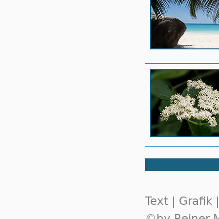
Text | Grafik
©by Reiner M