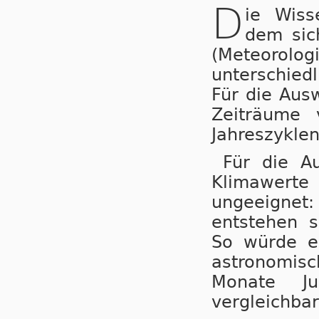
D
ie Wiss
dem sic
(Meteorol
unterschied
Für die Aus
Zeiträume 
Jahreszyklen
Für die Au
Klimawerte 
ungeeignet
entstehen s
So würde e
astronomisc
Monate Ju
vergleichbar