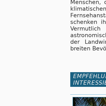
Menschen, d
klimatisch
Fernsehans
schenken i
Vermutlic
astronomisc
der Landwir
breiten Bevö
EMPFEHLU
INTERESSI