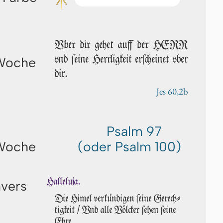
Vber dir ge­het auff der HERR
vnd ſei­ne Herrligkeit erſcheinet vber
 Woche
dir.
Jes 60,2b
Psalm 97
 Woche
(oder Psalm 100)
Halleluja.
avers
Die Hi­mel verkündigen ſei­ne Gerech­
tigkeit / Vnd alle Völ­ck­er ſe­hen ſei­ne
Ehre.