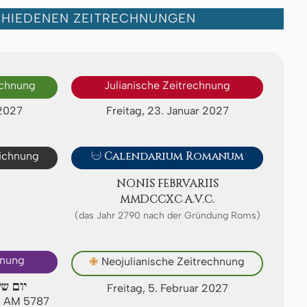
CHIEDENEN ZEITRECHNUNGEN
echnung
Julianische Zeitrechnung
 2027
Freitag, 23. Januar 2027
eichnung

Calendarium Romanum
NONIS FE­BRV­A­RI­IS
ⅯⅯⅮⅭⅭⅩⅭ A.V.C.
(das Jahr 2790 nach der Gründung Roms)
hnung
✙
Neojulianische Zeitrechnung
יום ש
Freitag, 5. Februar 2027
t AM 5787