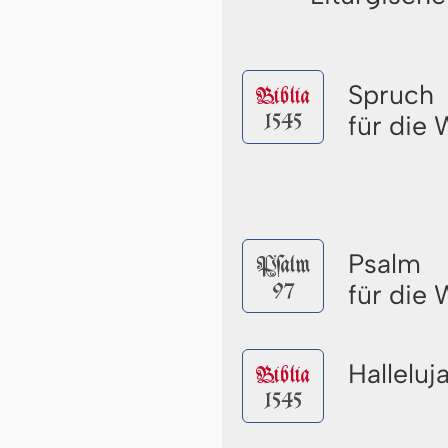
Spruch
Biblia
1545
für die
Psalm
Pſalm
97
für die
Halleluj
Biblia
1545