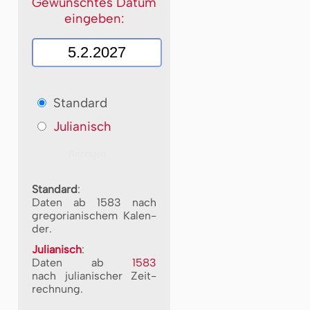
Gewünschtes Datum
eingeben:
Standard
Julianisch
Standard
:
Daten ab 1583 nach
gre­go­ri­a­ni­schem Ka­len­
der.
Julianisch
:
Daten ab
1583
nach ju­li­a­ni­scher Zeit­
rech­nung.