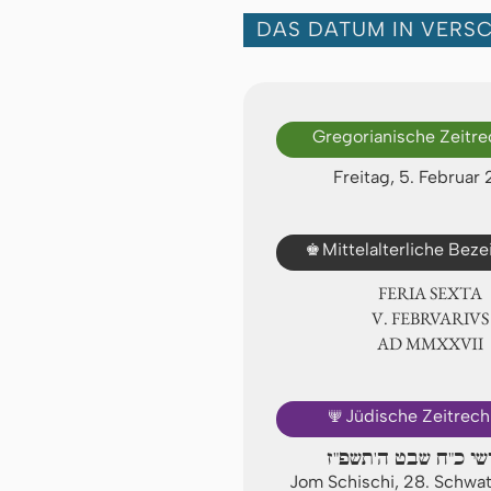
DAS DATUM IN VERS
Gregorianische Zeitr
Freitag, 5. Februar
♚
Mittelalterliche Bez
FERIA SEXTA
Ⅴ. FEBRVARIVS
AD ⅯⅯⅩⅩⅦ
🕎
Jüdische Zeitrec
ישי כ"ח שבט ה'תשפ"ז
Jom Schischi, 28. Schwa