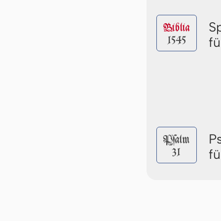
S
Biblia
1545
f
P
Pſalm
31
f