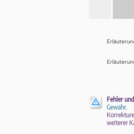
Erläuteru
Er­läu­te­r
Fehler und
Gewähr.
Kor­rek­tu­r
wei­te­rer K