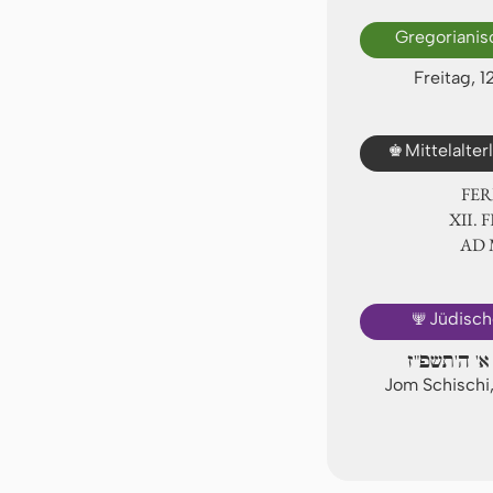
Gregorianis
Freitag, 
♚
Mittelalte
FER
Ⅻ. F
AD
🕎
Jüdisch
א' ה'תשפ"ז
Jom Schischi,