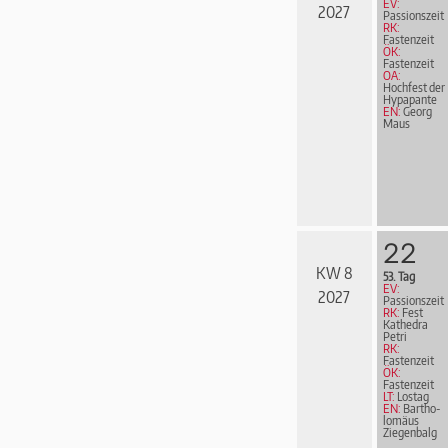
EV:
2027
Passionszeit
RK:
Fastenzeit
ÖK:
Fastenzeit
OA:
Hochfest der
Hypapante
EN:
Georg
Maus
22
KW 8
53. Tag
EV:
2027
Passionszeit
RK:
Fest
Kathedra
Petri
RK:
Fastenzeit
ÖK:
Fastenzeit
LT:
Lostag
EN:
Bar­tho­
lo­mä­us
Ziegen­balg