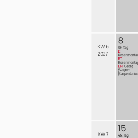
8
KW 6
39. Tag
D:
2027
Rosenmonta
BT:
Rosenmonta
EN:
Georg
Wagner
[Carpentarius
15
KW 7
46. Tag