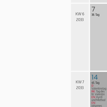
7
KW 6
38. Tag
2033
14
KW 7
45. Tag
D:
2033
Valentinstag
RK:
Tag des
hl. Valentin
EN:
Kyrill
und Method
EN:
Johannes