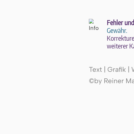
Fehler und
Gewähr.
Kor­rek­tu­r
wei­te­rer K
Text | Grafik 
©by Reiner Mak