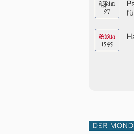
P
Pſalm
97
f
Ha
Biblia
1545
DER MOND 