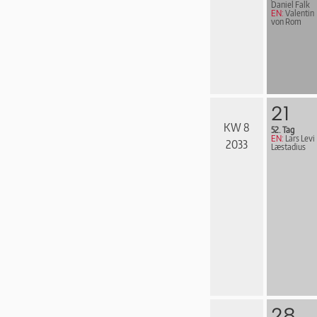
Daniel Falk
EN:
Valentin
von Rom
21
KW 8
52. Tag
EN:
Lars Levi
2033
Læstadius
28