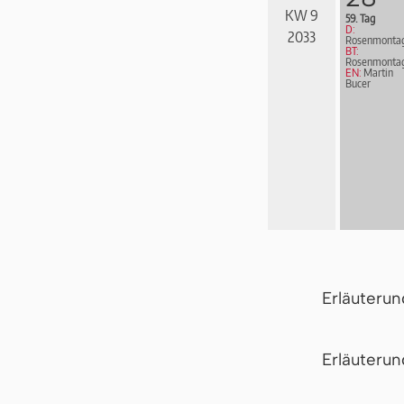
KW 9
59. Tag
D:
2033
Rosenmonta
BT:
Rosenmonta
EN:
Martin
Bucer
Erläuteru
Er­läu­te­r