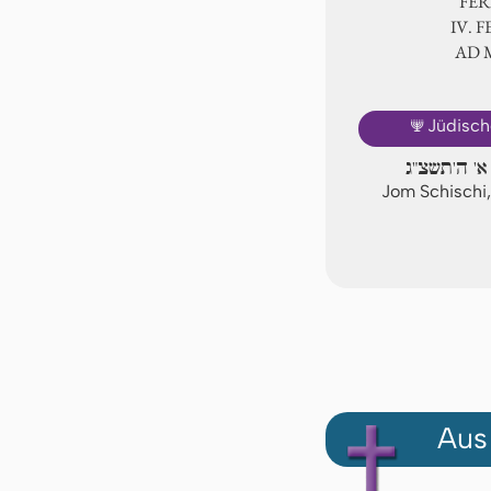
FER
Ⅳ. F
AD
🕎
Jüdisch
א' ה'תשצ"ג
Jom Schischi,
Aus