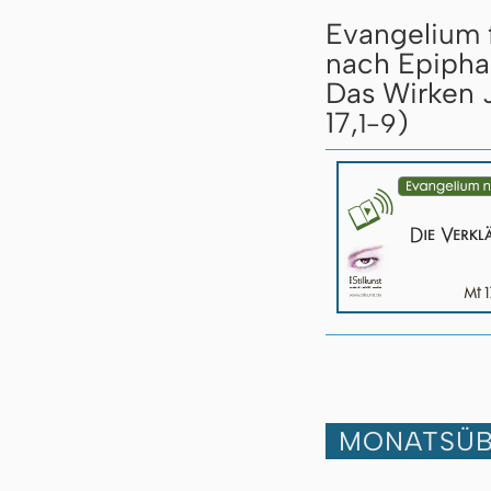
Evangelium 
nach Epipha
Das Wirken J
17,
)
1-9
MONATSÜB