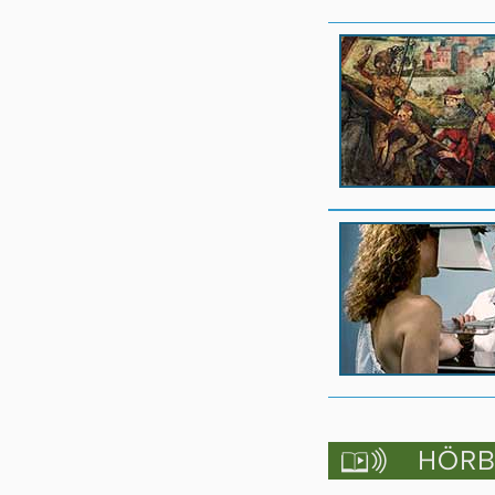
HÖRBU
