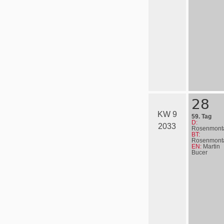
28
KW 9
59. Tag
D:
2033
Rosenmont
BT:
Rosenmont
EN:
Martin
Bucer