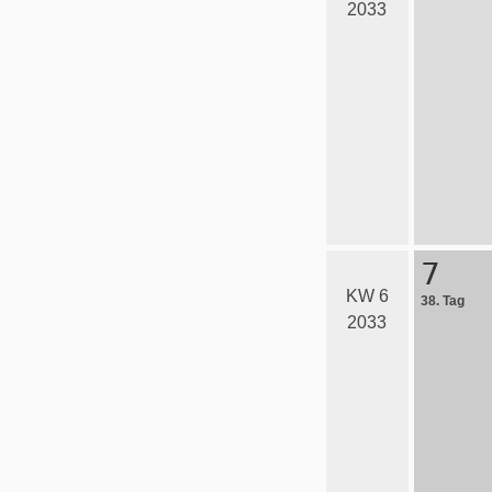
2033
7
KW 6
38. Tag
2033