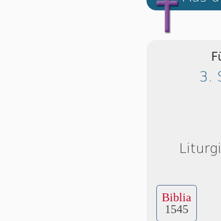
F
3. 
Liturg
Biblia
1545