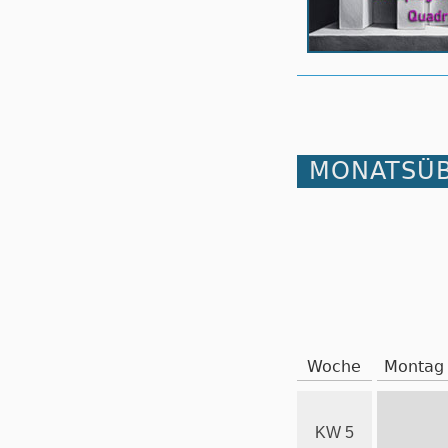
MONATSÜB
Woche
Montag
KW 5