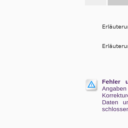
Erläuter
Er­läu­te­
Fehler 
Angaben
Kor­rek­tu
Da­ten un
schlos­se