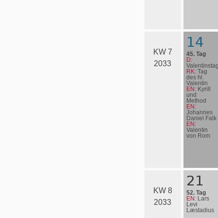
14
KW 7
45. Tag
D:
2033
Valentinsta
RK:
Tag
des hl.
Valentin
EN:
Kyrill
und
Method
EN:
Johannes
Daniel Falk
EN:
Valentin
von Rom
21
KW 8
52. Tag
EN:
Lars
2033
Levi
Læstadius