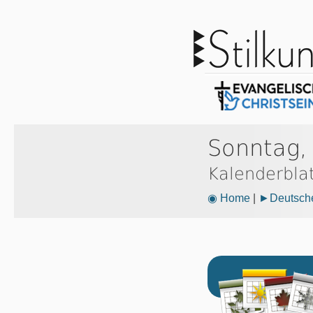
Sonntag,
Kalenderbla
◉ Home
|
►Deutsche