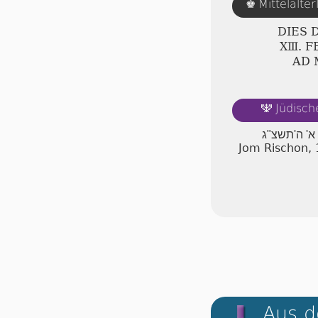
Mittelalte
♚
DIES 
ⅩⅢ. F
AD
Jüdisch
🕎
 א' ה'תשצ"ג
Jom Rischon, 
Aus d