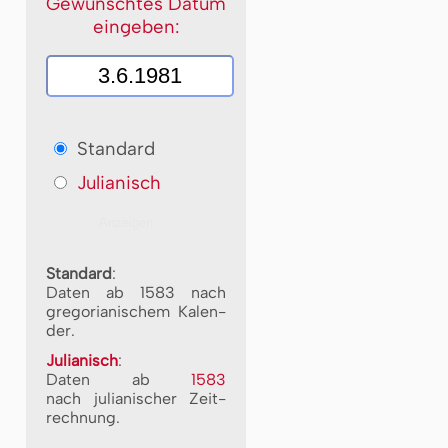
Gewünschtes Datum
eingeben:
Standard
Julianisch
Standard
:
Daten ab 1583 nach
gre­go­ri­a­ni­schem Ka­len­
der.
Julianisch
:
Daten ab
1583
nach ju­li­a­ni­scher Zeit­
rech­nung.