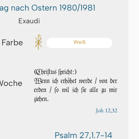
tag nach Ostern 1980/1981
Exaudi
 Farbe
Weiß
(Chriſtus ſpricht:)
Wenn ich erhöhet wer­de / von der
 Woche
erden / ſo wil ich ſie alle zu mir
ziehen.
Joh 12,32
Psalm 27,1.7-14