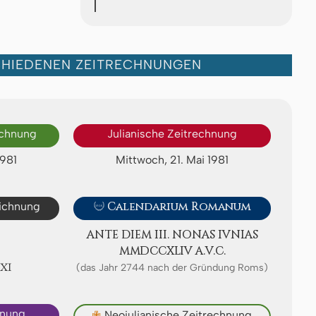
CHIEDENEN ZEITRECHNUNGEN
echnung
Julianische Zeitrechnung
1981
Mittwoch, 21. Mai 1981
eichnung

Calendarium Romanum
ANTE DIEM III. NONAS IVNIAS
ⅯⅯⅮⅭⅭⅩⅬⅠⅤ A.V.C.
ⅩⅪ
(das Jahr 2744 nach der Gründung Roms)
hnung
✙
Neojulianische Zeitrechnung