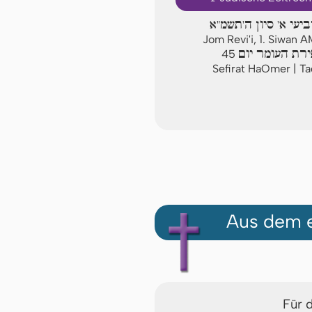
ביעי א' סיון ה'תשמ"א
Jom Revi'i, 1. Siwan 
רת העומר יום
45
Sefirat HaOmer | T
Aus dem e
Für 