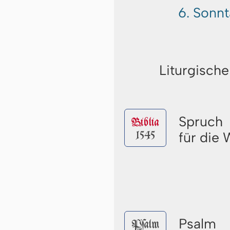
6. Sonn
Liturgische
Spruch
Biblia
1545
für die
Psalm
Pſalm