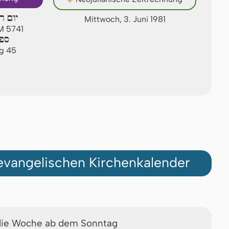
יום ר
Mittwoch, 3. Juni 1981
AM 5741
ספי
ag 45
vangelischen Kirchenkalender
die Woche ab dem Sonntag