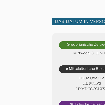
DAS DATUM IN VERS
Gregorianische Zeitr
Mittwoch, 3. Juni 
♚
Mittelalterliche Bez
FERIA QUARTA
Ⅲ. IVNIVS
AD ⅯⅮⅭⅭⅭⅭⅬⅩ
🕎
Jüdische Zeitrec