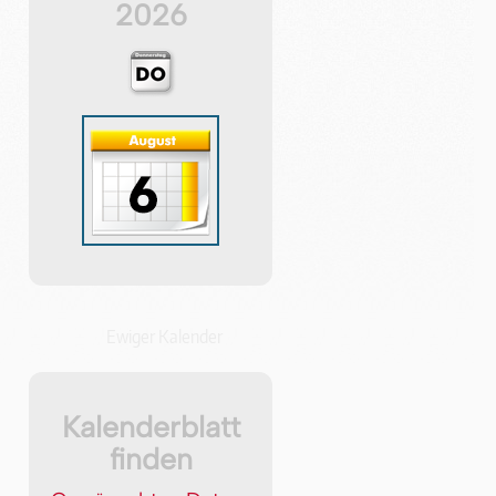
2026
Ewiger Kalender
Kalenderblatt
finden