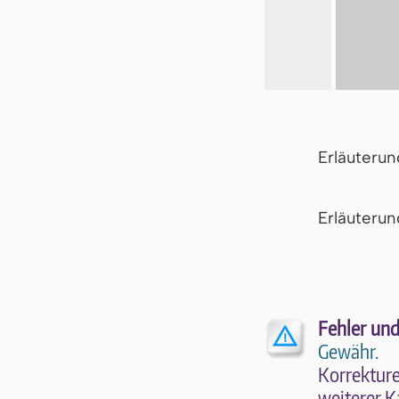
Erläuteru
Er­läu­te­r
Fehler und
Gewähr.
Kor­rek­tu­r
wei­te­rer K