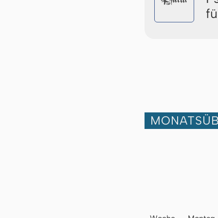
f
MONATSÜB