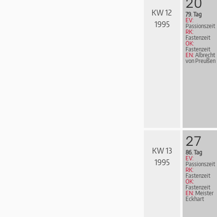
20
KW 12
79. Tag
EV:
1995
Passionszeit
RK:
Fastenzeit
ÖK:
Fastenzeit
EN:
Albrecht
von Preußen
27
KW 13
86. Tag
EV:
1995
Passionszeit
RK:
Fastenzeit
ÖK:
Fastenzeit
EN:
Meister
Eckhart