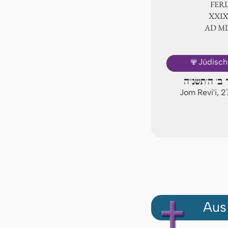
FER
ⅩⅩⅨ.
AD Ⅿ
🕎
Jüdisch
 ב' ה'תשנ"ה
Jom Revi'i, 
Aus