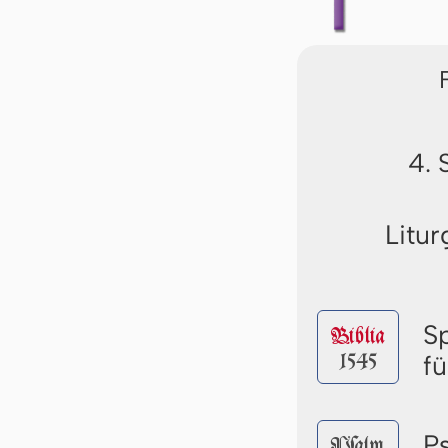
4. 
Litur
S
Biblia
1545
f
P
Pſalm