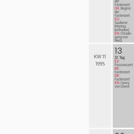
der
Fastenzeit
OA:
Beginn
der
Fastenzeit
EU:
Sauberer
Montag
(orthodox)
EN:
Chrode­
gang von
Metz
13
KW 11
72. Tag
EV:
1995
Passionszeit
RK:
Fastenzeit
ÖK:
Fastenzeit
EN:
Georg
von Ghese