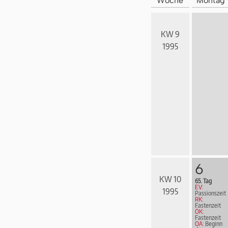
Woche
Montag
KW 9
1995
6
KW 10
65. Tag
EV:
1995
Passionszeit
RK:
Fastenzeit
ÖK:
Fastenzeit
OA:
Beginn