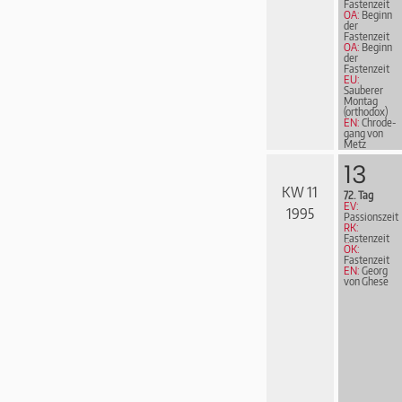
Fastenzeit
OA:
Beginn
der
Fastenzeit
OA:
Beginn
der
Fastenzeit
EU:
Sauberer
Montag
(orthodox)
EN:
Chrode­
gang von
Metz
13
KW 11
72. Tag
EV:
1995
Passionszeit
RK:
Fastenzeit
ÖK:
Fastenzeit
EN:
Georg
von Ghese