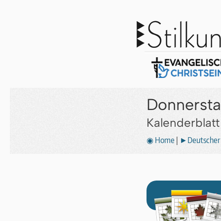
Donnersta
Kalenderblat
◉ Home
|
►Deutscher 