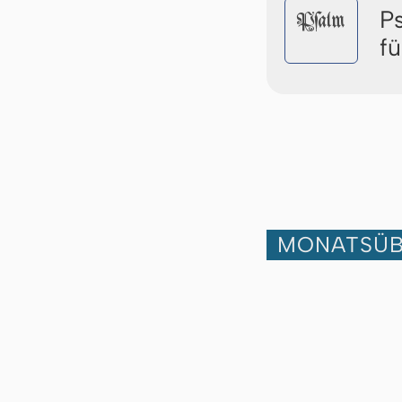
P
Pſalm
f
MONATSÜB