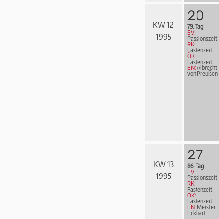
20
KW 12
79. Tag
EV:
1995
Passionszeit
RK:
Fastenzeit
ÖK:
Fastenzeit
EN:
Albrecht
von Preußen
27
KW 13
86. Tag
EV:
1995
Passionszeit
RK:
Fastenzeit
ÖK:
Fastenzeit
EN:
Meister
Eckhart