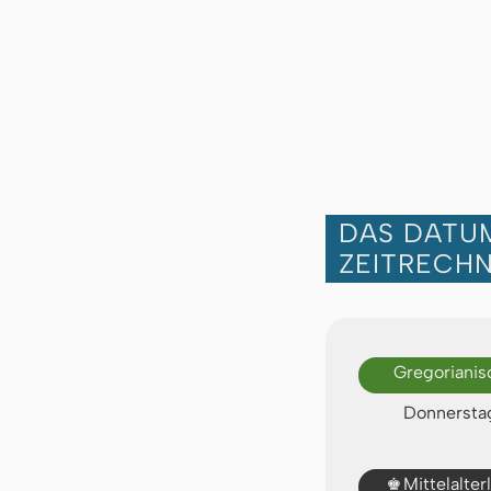
DAS DATUM
ZEITRECH
Gregorianis
Donnerstag
♚
Mittelalte