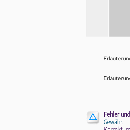
Erläuteru
Er­läu­te­r
Fehler und
Gewähr.
Kor­rek­tu­r