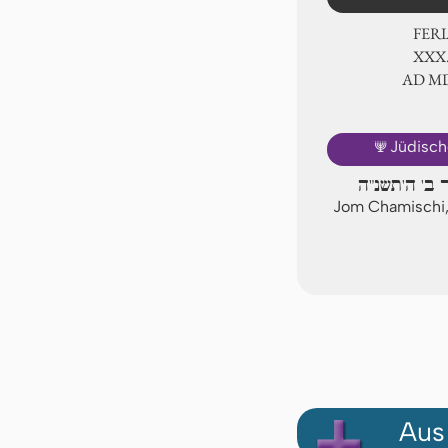
FER
ⅩⅩⅩ
AD Ⅿ
🕎
Jüdisch
 ב' ה'תשנ"ה
Jom Chamischi,
Aus