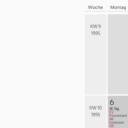
Woche
Montag
KW 9
1995
6
KW 10
65. Tag
EV:
1995
Passionszeit
RK:
Fastenzeit
ÖK: