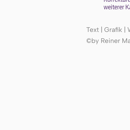
wei­te­rer K
Text | Grafik 
©by Reiner Mak