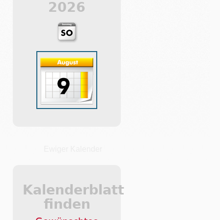
2026
Ewiger Kalender
Kalenderblatt
finden