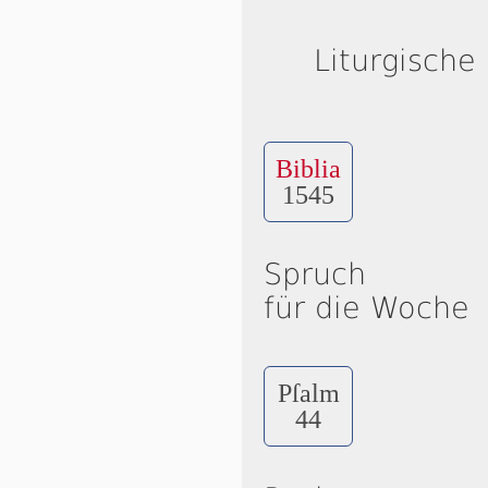
Liturgische
Biblia
1545
Spruch
für die Woche
Pſalm
44