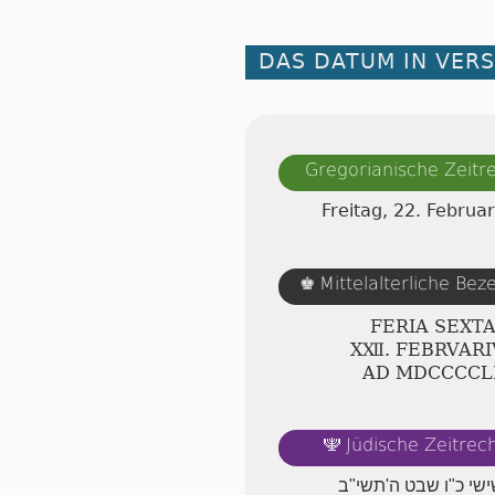
DAS DATUM IN VER
Gregorianische Zeit
Freitag, 22. Februa
Mittelalterliche Be
♚
FERIA SEXT
ⅩⅫ. FEBRVARI
AD ⅯⅮⅭⅭⅭⅭⅬ
Jüdische Zeitre
🕎
ישי כ"ו שבט ה'תשי"ב