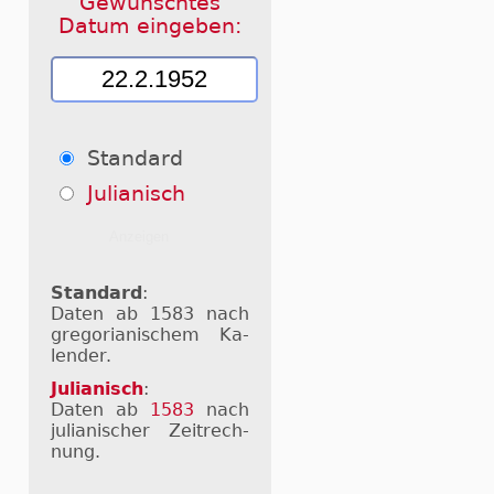
Gewünschtes
Datum eingeben:
Standard
Julianisch
Standard
:
Daten ab 1583 nach
gre­go­ri­a­ni­schem Ka­
len­der.
Julianisch
:
Daten ab
1583
nach
ju­li­a­ni­scher Zeit­rech­
nung.