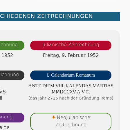
SCHIEDENEN ZEITRECHNUNGEN
rechnung
Julianische Zeitrechnung
r 1952
Freitag, 9. Februar 1952
zeichnung

Calendarium Romanum
A
ANTE DIEM VIII. KA­LEN­DAS MAR­TI­AS
VS
ⅯⅯⅮⅭⅭⅩⅤ A.V.C.
Ⅱ
(das Jahr 2715 nach der Gründung Roms)
chnung
Neojulianische
✙
Zeitrechnung
יום ש