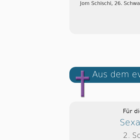
Jom Schischi, 26. Schw
Aus dem ev
Für d
Sexa
2. S