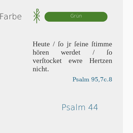
 Farbe
Grün
Heute / ſo jr ſei­ne ſtim­me
hören wer­det / ſo
verſtocket ew­re Her­tzen
nicht.
Psalm 95,7c.8
Psalm 44