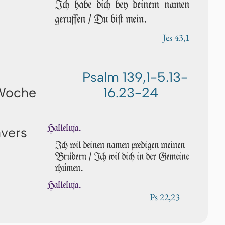
Ich habe dich bey deinem namen
geruffen / Du biſt mein.
Jes 43,1
Psalm 139,1-5.13-
 Woche
16.23-24
Halleluja.
avers
Ich wil deinen namen predigen mei­nen
Brüdern / Ich wil dich in der Ge­mei­ne
rhümen.
Halleluja.
Ps 22,23