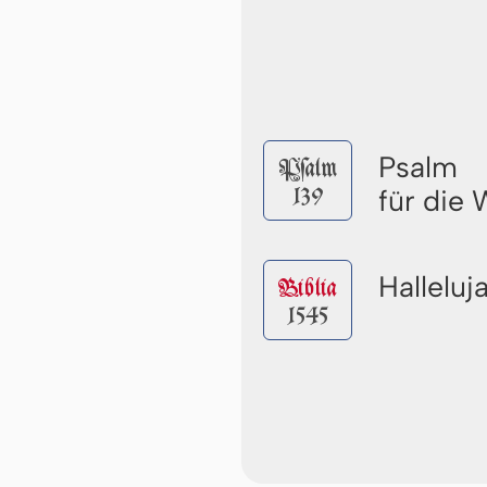
Psalm
Pſalm
139
für die
Halleluj
Biblia
1545