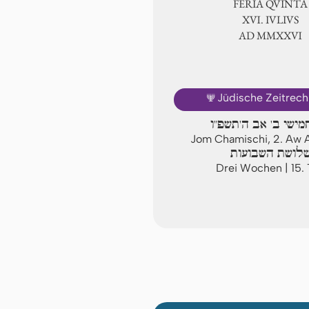
FERIA QUINTA
ⅩⅥ. IVLIVS
AD ⅯⅯⅩⅩⅥ
🕎
Jüdische Zeitrec
מישי ב' אב ה'תשפ"ו
Jom Chamischi, 2. Aw
לושת השבועות
Drei Wochen | 15.