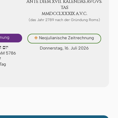
ANTE DIEM XVII. KA­LEN­DAS AV­GVS­
TAS
ⅯⅯⅮⅭⅭⅬⅩⅩⅩⅨ A.V.C.
(das Jahr 2789 nach der Gründung Roms)
hnung
✙
Neojulianische Zeitrechnung
יום ח
Donnerstag, 16. Juli 2026
 AM 5786
ש
 Tag