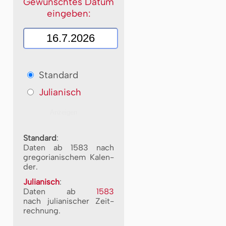
Gewünschtes Datum
eingeben:
Standard
Julianisch
Standard
:
Daten ab 1583 nach
gre­go­ri­a­ni­schem Ka­len­
der.
Julianisch
:
Daten ab
1583
nach ju­li­a­ni­scher Zeit­
rech­nung.