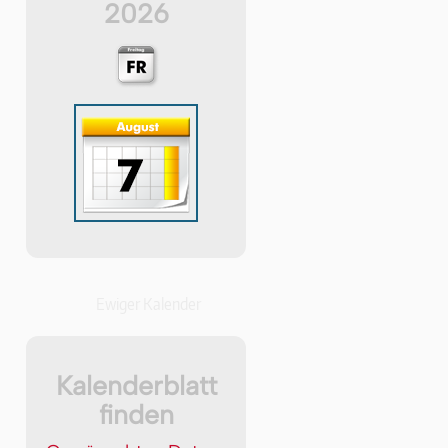
2026
Ewiger Kalender
Kalenderblatt
finden