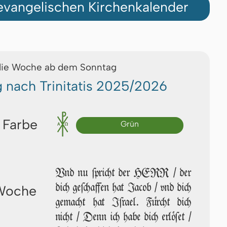
vangelischen Kirchenkalender
die Woche ab dem Sonntag
g nach Trinitatis 2025/2026
 Farbe
Grün
Vnd nu ſpricht der HERR / der
dich geſchaffen hat Jacob / vnd dich
 Woche
gemacht hat Iſrael. Fürcht dich
nicht / Denn ich habe dich er­lö­ſet /