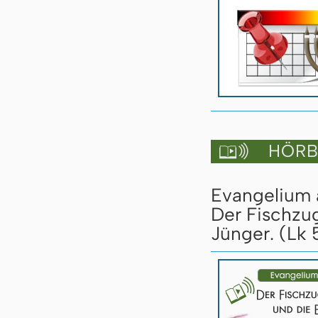
HÖRBU

Evangelium a
Der Fischzug
Jünger. (Lk 