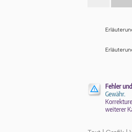
Erläuteru
Er­läu­te­r
Fehler und
Gewähr.
Kor­rek­tu­r
wei­te­rer K