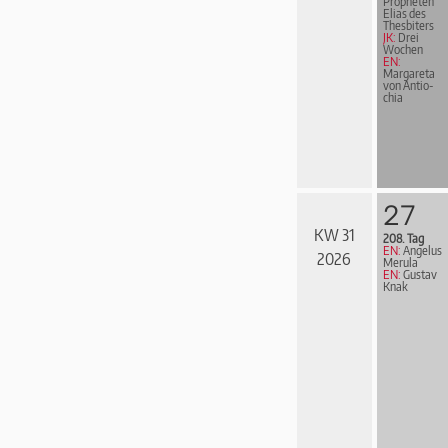
Propheten
Elias des
Thesbiters
JK:
Drei
Wochen
EN:
Margareta
von An­ti­o­
chia
27
KW 31
208. Tag
EN:
Angelus
2026
Merula
EN:
Gustav
Knak