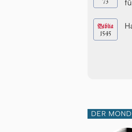
73
f
Ha
Biblia
1545
DER MOND 