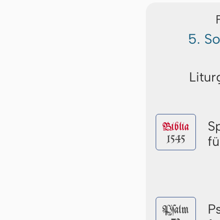
5. S
Litur
S
Biblia
1545
f
P
Pſalm