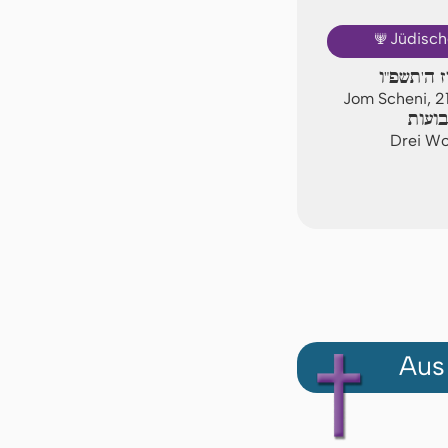
🕎
Jüdisch
ז ה'תשפ"ו
Jom Scheni, 
ועות
Drei Wo
Aus