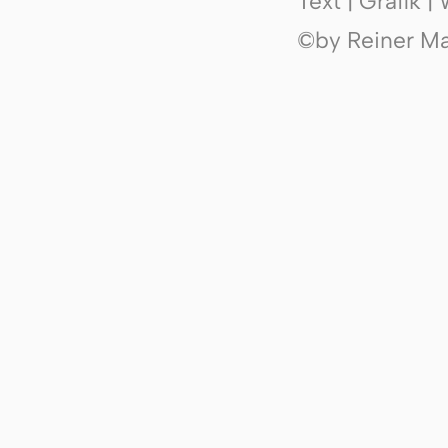
Text | Grafik 
©by Reiner Mak