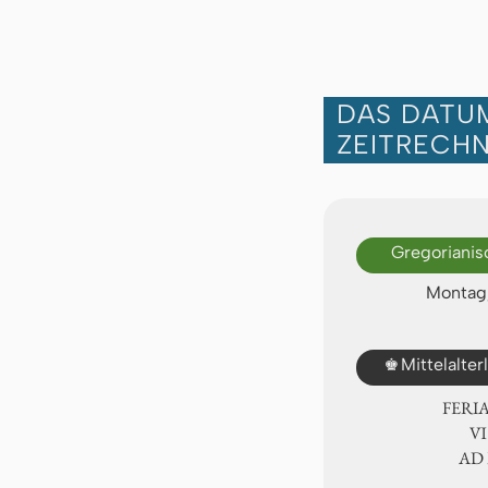
DAS DATUM
ZEITRECH
Gregorianis
Montag,
♚
Mittelalte
FERI
Ⅵ.
AD