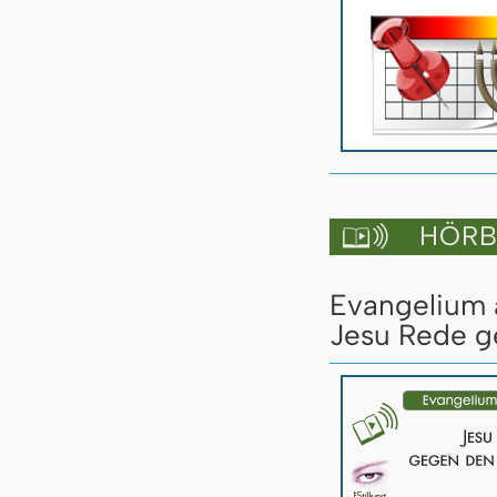
HÖRBU

Evangelium a
Jesu Rede ge