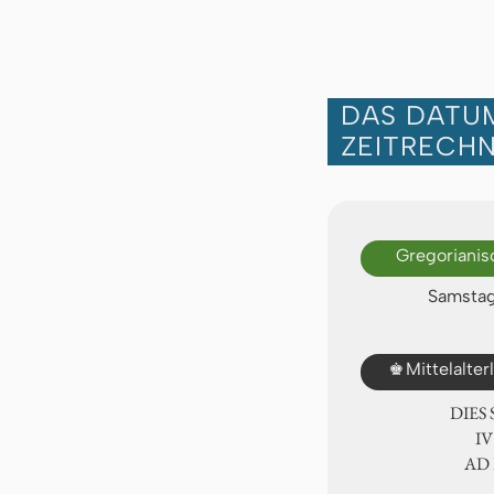
DAS DATUM
ZEITRECH
Gregorianis
Samstag,
♚
Mittelalte
DIES
Ⅳ.
AD