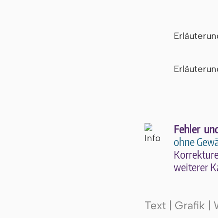
Erläuteru
Er­läu­te­r
Fehler un
ohne Gewä
Kor­rek­tu­r
wei­te­rer K
Text | Grafik 