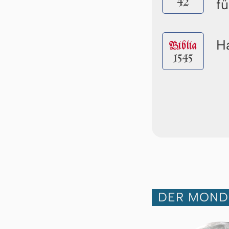
42
f
Ha
Biblia
1545
DER MOND 