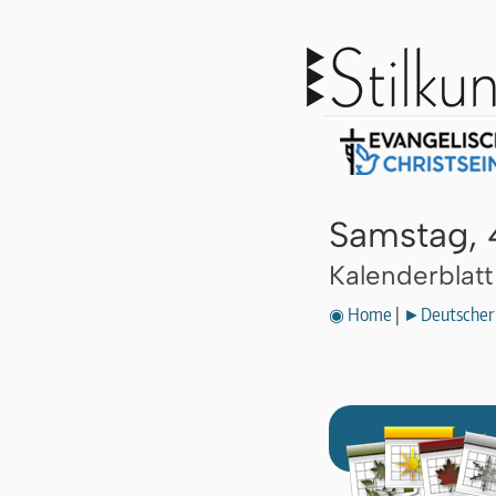
Samstag, 4
Kalenderblat
◉ Home
|
►Deutscher 