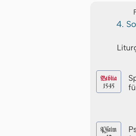
4. S
Litur
S
Biblia
1545
f
P
Pſalm