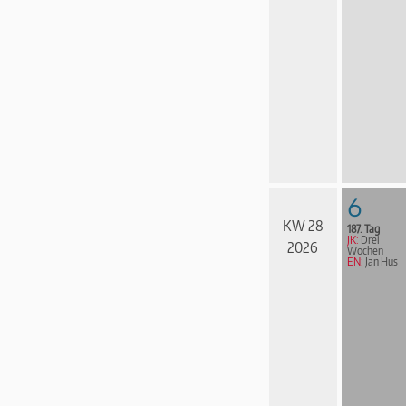
6
KW 28
187. Tag
JK:
Drei
2026
Wochen
EN:
Jan Hus