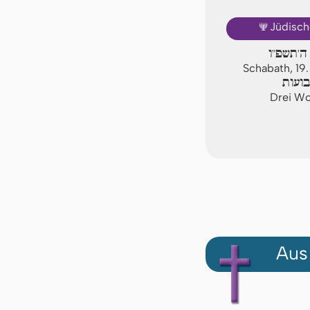
🕎
Jüdisch
ה'תשפ"ו
Schabath, 1
ועות
Drei Wo
Aus