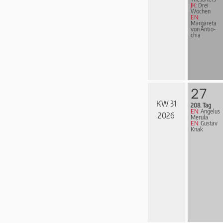
JK:
Drei
Wochen
EN:
Margareta
von An­ti­o­
chia
27
KW 31
208. Tag
EN:
Angelus
2026
Merula
EN:
Gustav
Knak