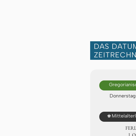
DAS DATUM
ZEITRECH
Gregorianis
Donnerstag,
♚
Mittelalte
FER
Ⅰ.