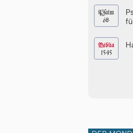
P
Pſalm
68
f
Ha
Biblia
1545