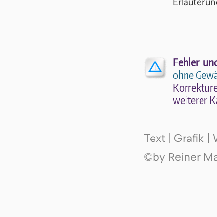
Er­läu­te­r
Fehler un
ohne Gewä
Kor­rek­tu­r
wei­te­rer K
Text | Grafik 
©by Reiner Mak