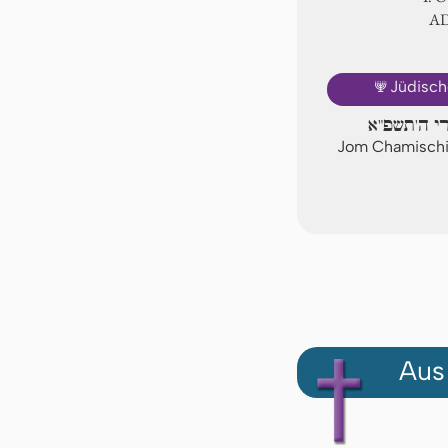
A
🕎
Jüdisch
רי ה'תשפ"א
Jom Chamischi,
Aus