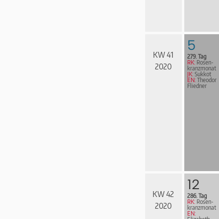
5
KW 41
279. Tag
RK:
Rosen­
2020
kranz­mo­nat
JK:
Sukkot
EN:
Theodor
Fliedner
12
KW 42
286. Tag
RK:
Rosen­
2020
kranz­mo­nat
EN: