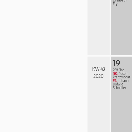
Elizabeth
Fry
19
KW 43
293. Tag
RK:
Rosen­
2020
kranz­mo­nat
EN:
Johann
Ludwig
Schneller