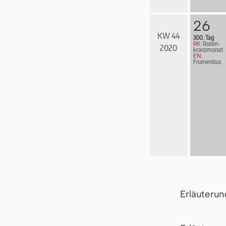
26
KW 44
300. Tag
RK:
Rosen­
2020
kranz­mo­nat
EN:
Frumentius
Erläuteru