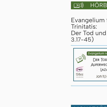
HÖRBU

Evangelium 
Trinitatis:
Der Tod und 
)
3.17-45