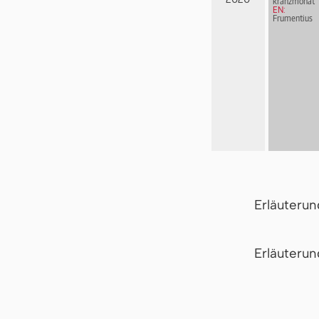
kranz­mo­nat
EN:
Frumentius
Erläuteru
Er­läu­te­r