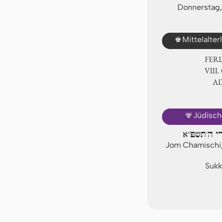
Donnerstag,
♚
Mittelalte
FER
Ⅷ. 
A
🕎
Jüdisch
רי ה'תשפ"א
Jom Chamischi,
Sukk