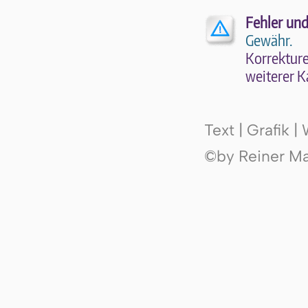
Fehler und
Gewähr.
Kor­rek­tu­r
wei­te­rer K
Text | Grafik 
©by Reiner Mak