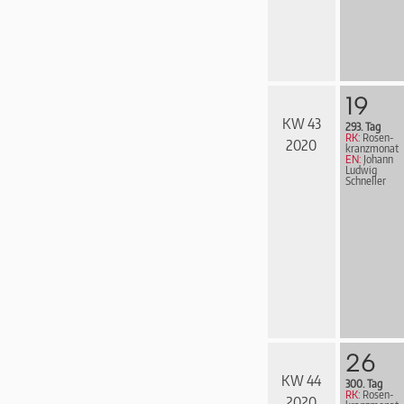
19
KW 43
293. Tag
RK:
Rosen­
2020
kranz­mo­nat
EN:
Johann
Ludwig
Schneller
26
KW 44
300. Tag
RK:
Rosen­
2020