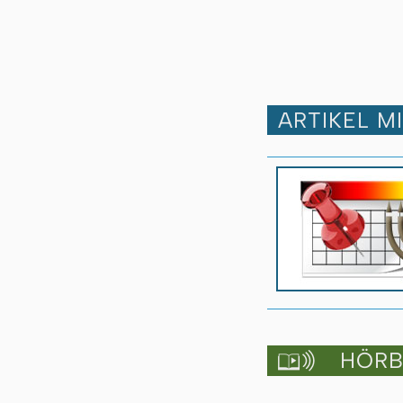
ARTIKEL M
HÖRBU
