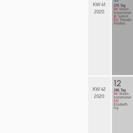
KW 41
279. Tag
RK:
Rosen­
2020
kranz­mo­nat
JK:
Sukkot
EN:
Theodor
Fliedner
12
KW 42
286. Tag
RK:
Rosen­
2020
kranz­mo­nat
EN:
Elizabeth
Fry