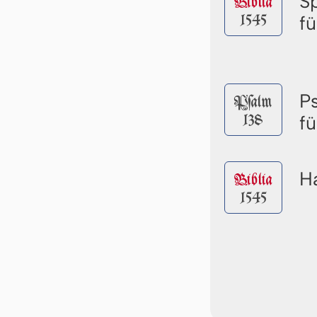
S
Biblia
1545
f
P
Pſalm
138
f
Ha
Biblia
1545