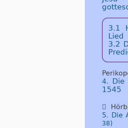
gottes
3.1
Lied
3.2
D
Predi
Periko
Die
4.
1545

Hörbu
5. Die 
)
38