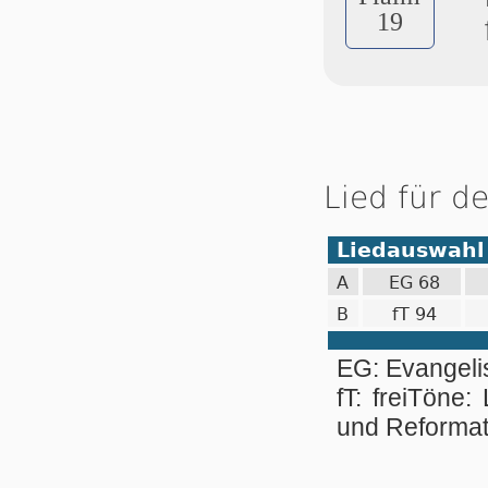
19
Lied für d
Liedauswahl
A
EG 68
B
fT 94
EG: Evangel
fT: freiTöne:
und Reformat