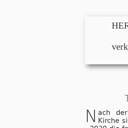
HER
verk
N
ach der
Kirche s