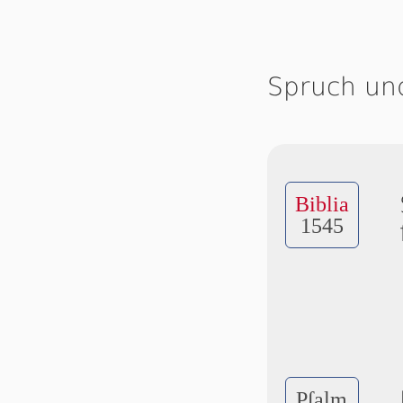
Spruch un
Biblia
1545
Pſalm