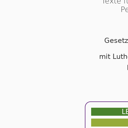
Texte 
P
Gesetz
mit Luth
L