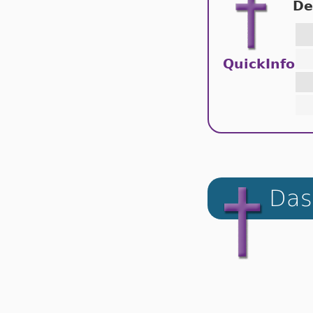
De
QuickInfo
Das