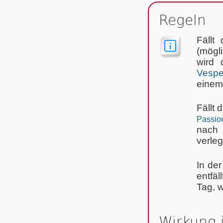
Regeln
Fällt
(mögli
wird
Vespe
einem 
Fällt 
Passion
nach
verle
In de
entfäl
Tag, w
Wirkung 