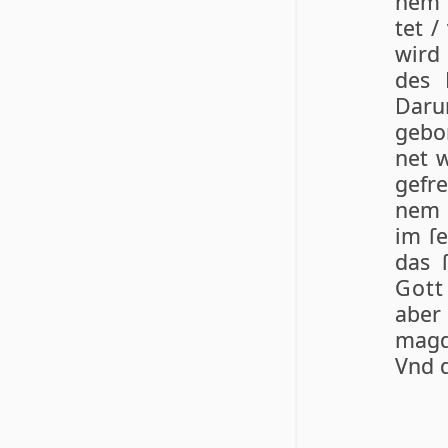
nem 
tet /
wird
des H
Da­ru
ge­bo
net 
ge­fr
nem S
im ſe
das ſ
Gott
aber
magd 
Vnd d