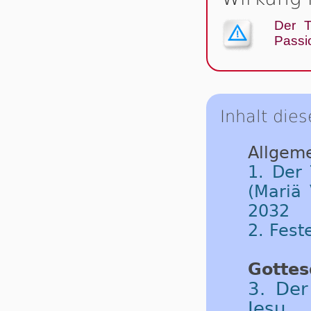
Der T
Passio
Inhalt dies
Allgeme
1. Der
(Mariä 
2032
2. Fest
Gottes
3. Der
Jesu 