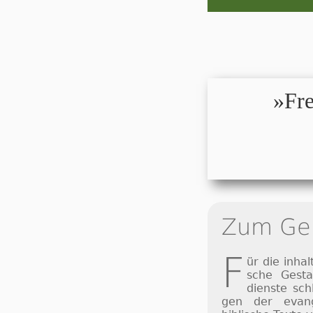
»Fre
Zum Ge
F
ür die in­halt
sche Ge­sta
dien­ste sch
gen der evan­ge