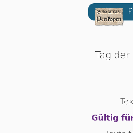
P
Tag der
Tex
Gültig fü