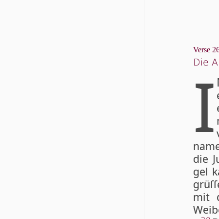
Verse 26
Die A
I
na­me
die J
gel k
grüſ­
mit d
Wei­b