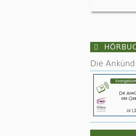

HÖRBUC
Die Ankündi