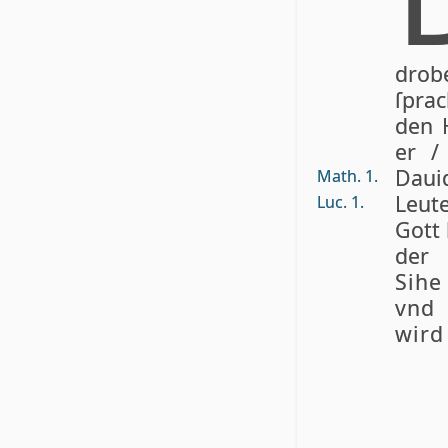
dro
ſprac
den H
er /
Dauid
Math. 1.
Leu­t
Luc. 1.
Gott
der 
Sihe
vnd 
wird