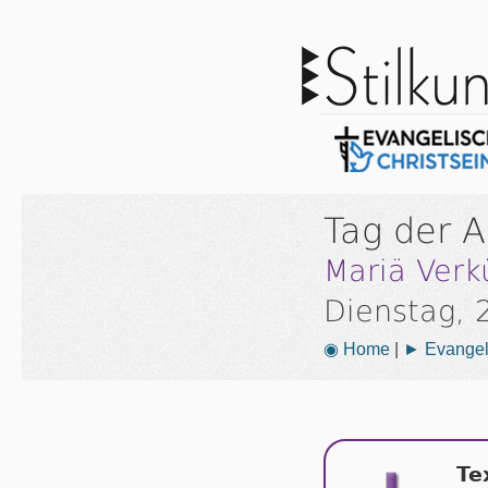
Tag der 
Mariä Verk
Dienstag, 
◉ Home
|
► Evangeli
Te