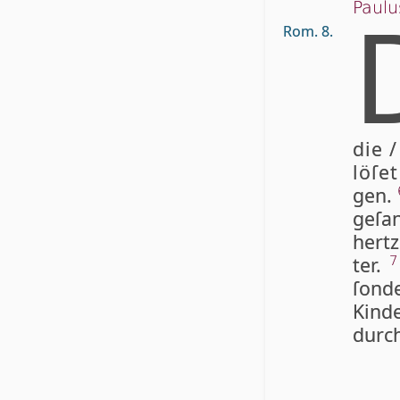
Paulu
Rom. 8.
die /
lö­ſet
gen.
ge­ſa
her­t
ter.
7
ſon­
Kind
durch