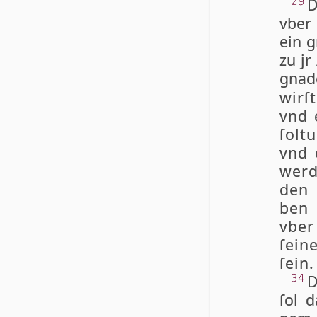
D
29
vber 
ein g
zu jr
gna­
wirſ
vnd 
ſol­t
vnd 
wer­
den 
ben 
vber
ſei­
ſein.
D
34
ſol d