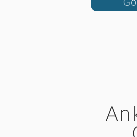
Go
An