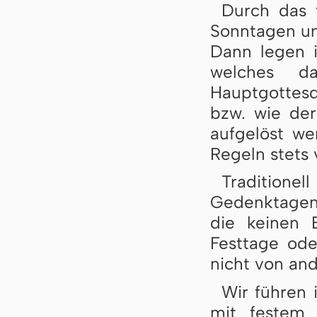
Durch das 
Sonntagen und
Dann legen i
welches da
Hauptgottesd
bzw. wie der 
aufgelöst wer
Re­geln stets
Traditio
Gedenktagen 
die keinen 
Festtage od
nicht von an
Wir führen 
mit festem