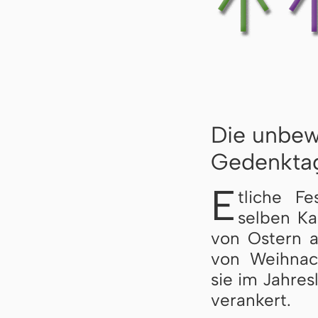
Die unbew
Gedenkta
E
tliche F
selben Ka
von Ostern a
von Weihnac
sie im Jahres
verankert.