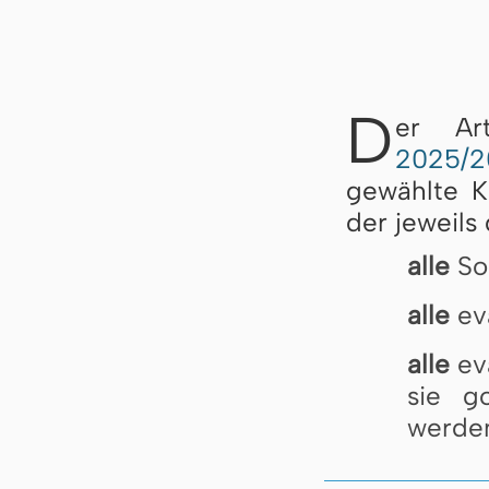
D
er Ar
2025/2
gewählte K
der jeweils
alle
So
alle
eva
alle
eva
sie g
werde