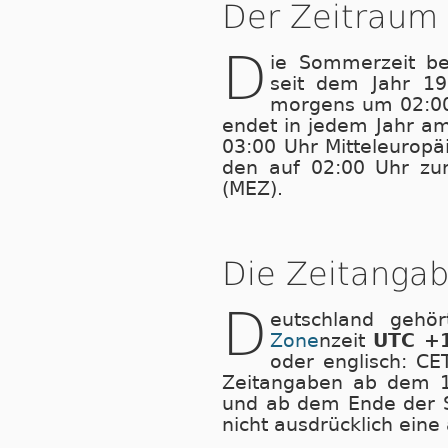
Der Zeitraum
D
ie Som­mer­zeit b
seit dem Jahr 1
morgens um 02:00 Uh
endet in jedem Jahr a
03:00 Uhr Mit­tel­eu­ro­
den auf 02:00 Uhr zu­rü
(MEZ).
Die Zeitangab
D
eutschland gehö
Zone
nzeit
UTC +
oder englisch: CET
Zeitangaben ab dem 1.
und ab dem Ende der S
nicht ausdrücklich eine