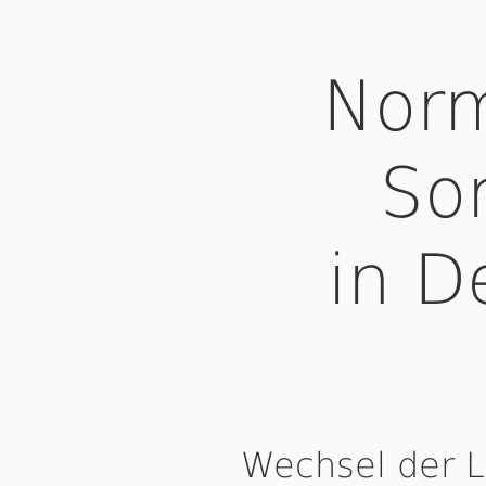
Norm
So
in D
Wechsel der 