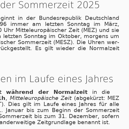
 der Sommerzeit 2025
eginnt in der Bundesrepublik Deutschland
996 immer am letz­ten Sonntag im März,
r Mit­tel­eu­ro­pä­i­scher Zeit (MEZ) und sie
m letzten Sonntag im Oktober, morgens um
pä­i­scher Som­mer­zeit (MESZ). Die Uhren wer­
ck­ge­stellt. Es gilt wieder die Normalzeit
en im Laufe eines Jahres
rt
während der Normalzeit
in die
1h
,
Mit­tel­eu­ro­pä­i­sche Zeit
(abgekürzt: MEZ
). Dies gilt im Laufe ei­nes Jah­res für alle
 Januar bis zum Beginn der Som­mer­zeit
om­mer­zeit bis zum 31. Dezember, sofern
 anderweitige Zeitgrundlage benannt ist.