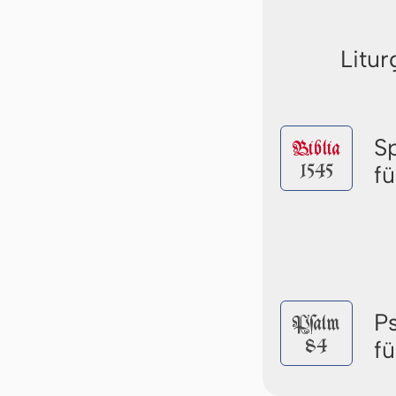
Litur
S
Biblia
1545
f
P
Pſalm
84
f