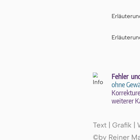
Erläuteru
Er­läu­te­r
Fehler un
ohne Gewä
Kor­rek­tu­r
wei­te­rer K
Text | Grafik 
©by Reiner Mak