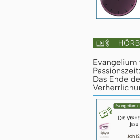
HÖRBU

Evangelium 
Passionszeit
Das Ende des
Verherrlichu