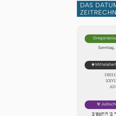
DAS DATUM
ZEITRECH
Gregorianis
Sonntag,
♚
Mittelalte
DIES
ⅩⅩⅦ.
AD
🕎
Jüdisch
 ב' ה'תשפ"ב