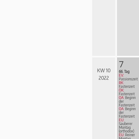
7
KW 10
66. Tag
EV:
2022
Passionszeit
RK:
Fastenzeit
ÖK:
Fastenzeit
OA:
Beginn
der
Fastenzeit
OA:
Beginn
der
Fastenzeit
EU:
Sauberer
Montag
(orthodox)
EU:
Reiner
Montag