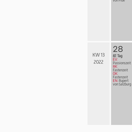
von Flüe
28
KW 13
87. Tag
EV:
2022
Passionszeit
RK:
Fastenzeit
ÖK:
Fastenzeit
EN:
Rupert
von Salzburg