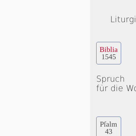
Liturg
Biblia
1545
Spruch
für die W
Pſalm
43