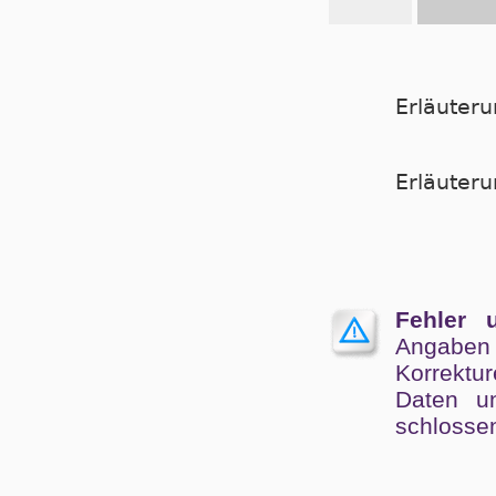
Erläuter
Er­läu­te­
Fehler 
Angaben
Kor­rek­tu
Da­ten un
schlos­se