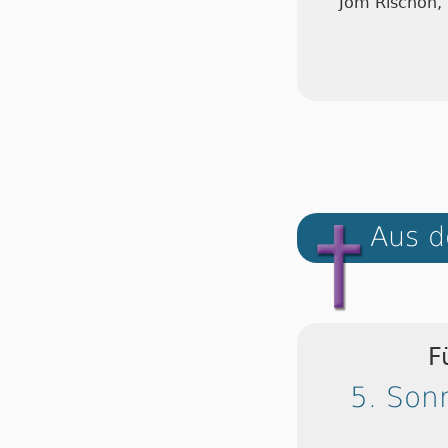
Jom Rischon,
Aus d
F
5. Son