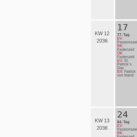
17
KW 12
77. Tag
EV:
2036
Passionszei
RK:
Fastenzeit
ÖK:
Fastenzeit
EU:
St.
Patrick´s
Day
EN:
Patrick
von Irland
24
KW 13
84. Tag
EV:
2036
Passionszei
RK:
Fastenzeit