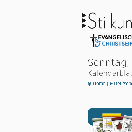
Sonntag,
Kalenderbla
◉ Home
|
►Deutsche