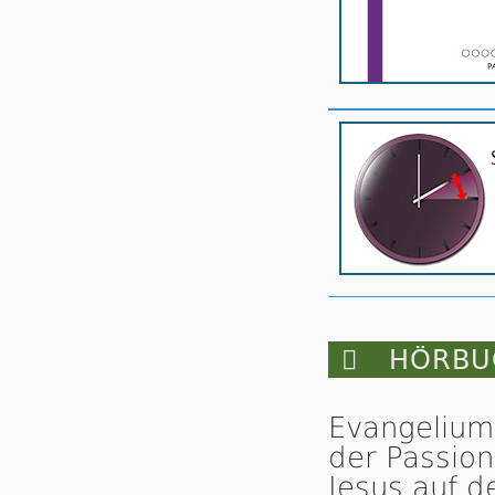

HÖRBUC
Evangelium
der Passion
Jesus auf d