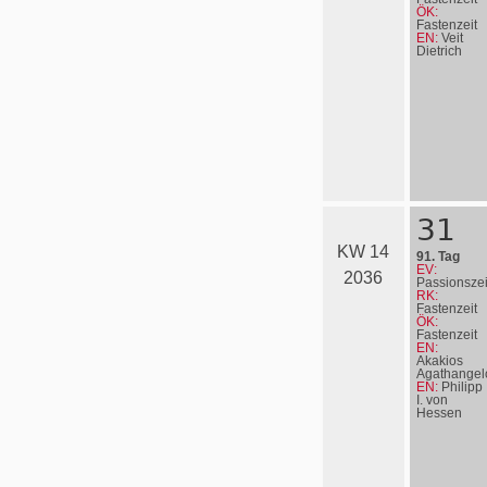
ÖK:
Fastenzeit
EN:
Veit
Dietrich
31
KW 14
91. Tag
EV:
2036
Passionszei
RK:
Fastenzeit
ÖK:
Fastenzeit
EN:
Akakios
Agathangel
EN:
Philipp
I. von
Hessen