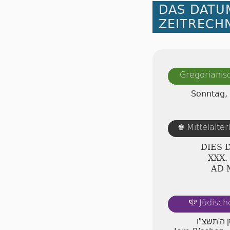
DAS DATU
ZEITRECH
Gregorianis
Sonntag,
Mittelalte
♚
DIES 
ⅩⅩⅩ.
AD 
Jüdisch
🕎
ן ה'תשצ"ו