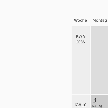
Woche
Montag
KW 9
2036
3
KW 10
63. Tag