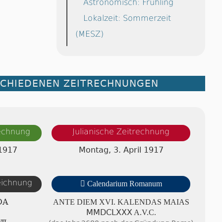
Astronomisch: Frühling
Lokalzeit: Sommerzeit
(MESZ)
SCHIEDENEN ZEITRECHNUNGEN
rechnung
Julianische Zeitrechnung
 1917
Montag, 3. April 1917
zeichnung

Calendarium Romanum
DA
ANTE DIEM XVI. KA­LEN­DAS MAIAS
ⅯⅯⅮⅭⅬⅩⅩⅩ A.V.C.