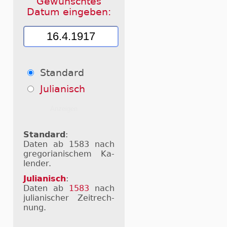
Gewünschtes
Datum eingeben:
Standard
Julianisch
Standard
:
Daten ab 1583 nach
gre­go­ri­a­ni­schem Ka­
len­der.
Julianisch
:
Daten ab
1583
nach
ju­li­a­ni­scher Zeit­rech­
nung.