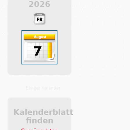
2026
Ewiger Kalender
Kalenderblatt
finden