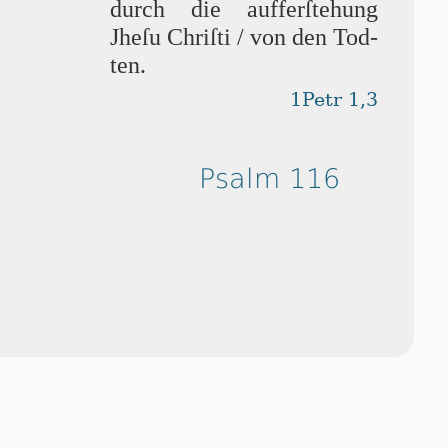
durch die auff­er­ſte­hung
Jhe­ſu Chri­ſti / von den Tod­
ten.
1Petr 1,3
Psalm 116