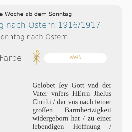
ie Woche ab dem Sonntag
g nach Ostern 1916/1917
Sonntag nach Ostern
 Farbe
Weiß
Gelobet ſey Gott vnd der
Va­ter vn­ſers HErrn Jhe­ſus
Chri­ſti / der vns nach ſei­ner
groſ­ſen Barm­her­tzig­keit
widergeborn hat / zu einer
lebendigen Hoffnung /