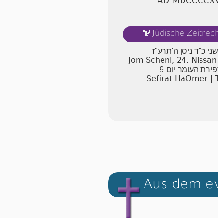
AD ⅯⅮⅭⅭⅭⅭ
Jüdische Zeitre
🕎
שני כ"ד ניסן ה'תרע"ז
Jom Scheni, 24. Nissa
9
ירת העומר יום
Sefirat HaOmer | 
Aus dem ev