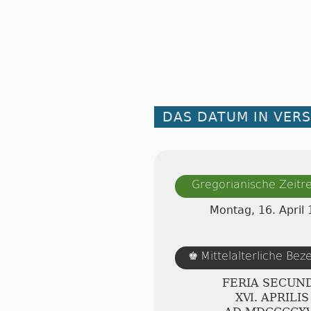
DAS DATUM IN VER
Gregorianische Zeit
Montag, 16. April
Mittelalterliche Be
♚
FERIA SECUN
ⅩⅥ. APRILIS