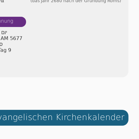
ⅩⅦ
(das Jahr 2680 nach der Gründung Roms)
chnung
יום 
n AM 5677
ספ
Tag 9
angelischen Kirchenkalender