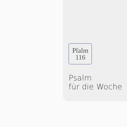
Pſalm
116
Psalm
für die Woche