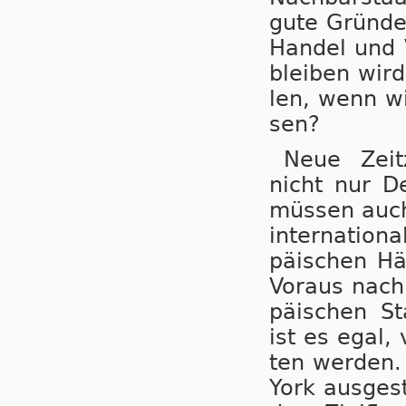
gute Grün­de 
Han­del und V
blei­ben wird
len, wenn wir
sen?
Neue Zeit­z
nicht nur De
müs­sen auch 
in­ter­na­ti­o
pä­i­schen Hä
Vor­aus nach 
pä­i­schen St
ist es egal, 
ten wer­den. 
York aus­ge­st