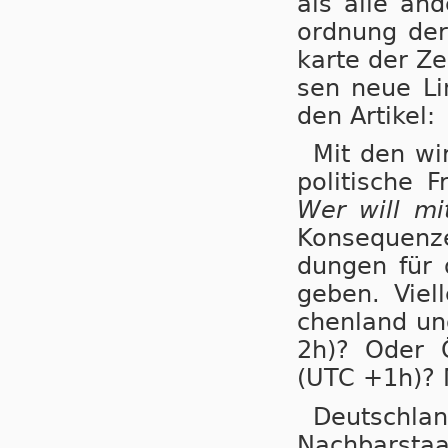
als alle an­d
ord­nung der
kar­te der Ze
sen neue Li­
den Artikel:
Mit den wir
po­li­ti­sche
Wer will m
Kon­se­quen­
dungen für di
ge­ben. Viel
chen­land und
2h)? Oder Ös
(UTC +1h)? M
Deutsch­lan
Nach­bar­sta