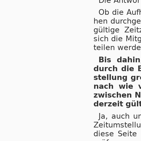
Die Antwor
Ob die Auf­
hen durch­ge­
gül­ti­ge Ze
sich die Mit­
tei­len wer­de
Bis dahin,
durch die E
stel­lung gr
nach wie vo
zwi­schen N
der­zeit gül­
Ja, auch un
Zeit­um­stel­
die­se Sei­te