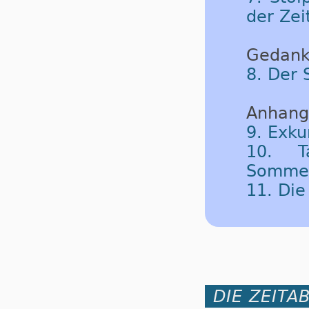
der Zei
Gedank
8. Der 
Anhang
9. Exku
10. T
Sommerz
11. Di
DIE ZEITA