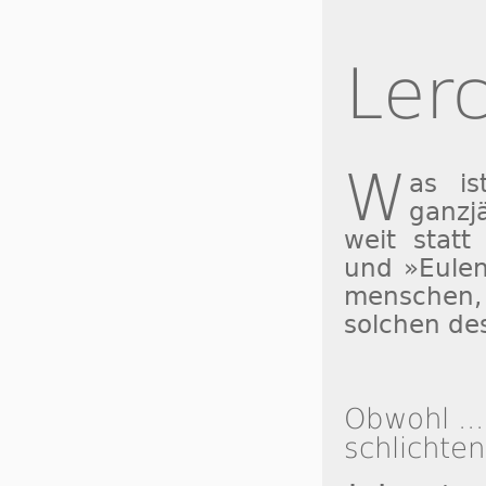
Ler
W
as is
ganzj
weit statt
und »Eu­len
men­schen,
sol­chen de
Obwohl ...
schlichten