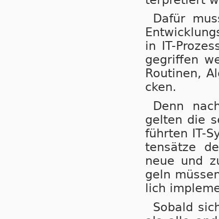
Dafür muss 
Ent­wick­lung
in IT-Pro­zes
ge­grif­fen w
Rou­ti­nen, A
cken.
Denn nach 
gel­ten die s
führ­ten IT-S
ten­sät­ze d
neue und zu­k
geln müs­sen 
lich im­ple­m
Sobald sich