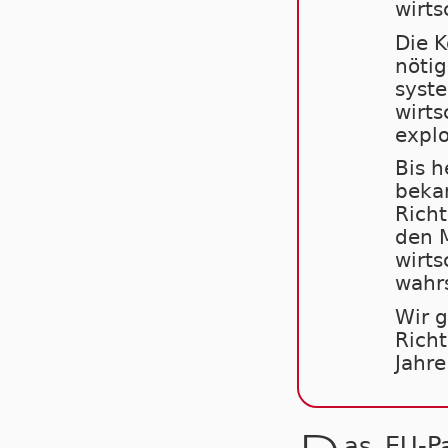
wirts
Die K
nöti
syste
wirts
explo
Bis h
bekan
Richt
den M
wirts
wahrs
Wir g
Richt
Jahre
as EU-P