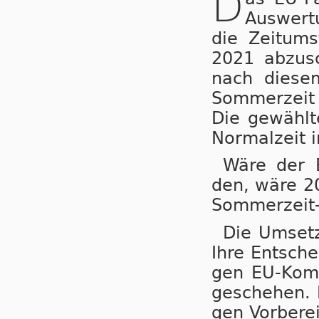
D
Auswertu
die Zeit­um­
2021 ab­zu­s
nach die­sem
Som­mer­zeit
Die ge­wähl­t
Nor­mal­zeit 
Wäre der B
den, wä­re 20
Som­mer­zeit-
Die Um­set­
Ihre Ent­sche
gen EU-Kom­mi
ge­sche­hen. 
gen Vor­be­re