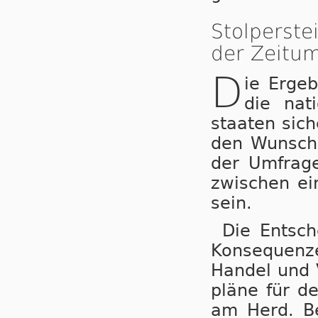
Stolperst
der Zeitum
D
ie Ergeb
die nat
staa­ten sic
den Wunsch 
der Umfrage
zwi­schen ei
sein.
Die Entsche
Kon­se­quen­z
Han­del und 
plä­ne für de
am Herd. Be­