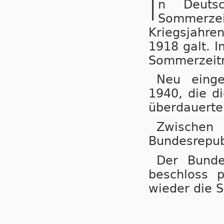
I
n Deuts
Sommerzeit
Kriegs­jah­r
1918 galt. I
Sommerzeitr
Neu einge
1940, die di
überdauerte
Zwische
Bundesrepub
Der Bunde
beschloss 
wieder die 