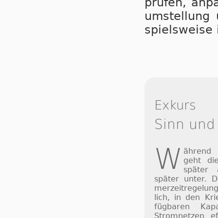
prü­fen, an­p
um­stel­lung 
spiels­wei­s
Exkurs
Sinn und
W
ährend
geht di
später
später unter. 
mer­zeit­re­ge­lu
lich, in den Kri
füg­ba­ren Ka­p
Strom­net­zen ef­