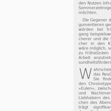
den Nut­zen in­fr
Som­mer­zeit­re­
möch­ten.
Die Gegener d
gu­men­tie­ren 
würden bei frü
gang bei­spiels­w
che­rer und die 
cher in den Kla
wäre mög­lich, sc
zu früh­stücken
Ar­beit an­zu­t
sund­heits­för­der
W
ahrsche
das Re­sü
Sie fin­
den Chro­no­typ
»Eu­len«, zwi­sch
und Nacht­men­
Lieb­habern des
chen des Abends
trägt sig­ni­fi­