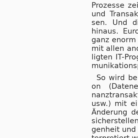
Pro­zes­se zei
und Trans­ak
sen. Und die
hinaus. Euro
ganz enorm be
mit allen an­
lig­ten IT-Pr
mu­ni­ka­ti­on
So wird bei
on (Da­ten­er
nanz­trans­ak
usw.) mit ei
Än­de­rung d
si­cher­stel­l
gen­heit und 
ter­pre­tiert 