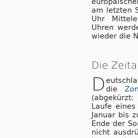
eu­ro­pä­i­sc
am letzten 
Uhr Mit­tel­
Uhren wer­de
wieder die N
Die Zeita
D
eutschl
die
Zo
(abgekürzt:
Laufe ei­nes
Januar bis 
Ende der So
nicht ausdr