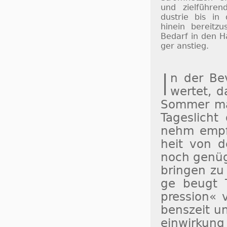
und ziel­füh­ren
dus­trie bis in
hinein be­reit­zu
Be­darf in den H
ger an­stieg.
I
n der Be­v
wertet, da
Som­mer ma
Ta­ges­lich
nehm empfu
heit von d
noch ge­nü­
brin­gen zu 
ge beugt Ta
pres­sion« v
bens­zeit un
ein­wir­kun