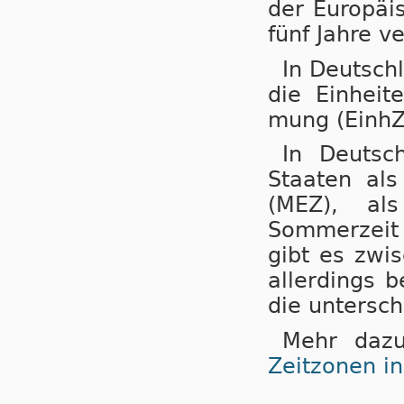
der Eu­ro­pä
fünf Jahre ve
In Deutsch
die Einheit
mung (EinhZ
In Deutsc
Staaten als N
(MEZ), als
Sommerzeit (
gibt es zwi
aller­dings b
die untersch
Mehr dazu
Zeitzonen i