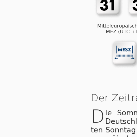
Mitteleuropäisch
MEZ (UTC +
Der Zeit
D
ie Som­
Deutsch
ten Sonntag