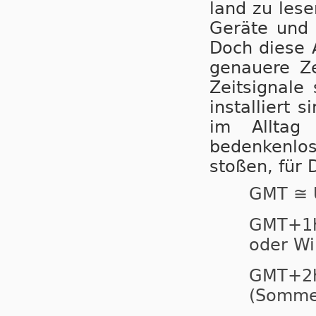
land zu lesen
Geräte und A
Doch diese An
ge­nau­e­re 
Zeitsignal
installiert 
im Alltag
bedenkenlos 
stoßen, für 
GMT ≅ 
GMT+
oder Wi
GMT+
(Sommer