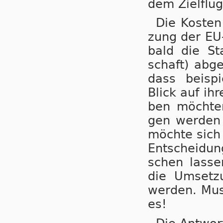
dem Ziel­flug­
Die Kos­ten
zung der EU-
bald die Sta
schaft) ab­g
dass bei­spi
Blick auf ihr
ben möch­ten
gen wer­den l
möch­te sich n
Ent­schei­dun
schen las­se
die Um­set­z
wer­den. Mus
es!