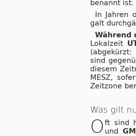
benannt ist.
In Jahren 
galt durchgä
Während d
Lokalzeit
U
(abgekürzt:
sind gegenüb
diesem Zeitr
MESZ, so­fer
Zeitzone be­
Was gilt 
O
ft sind
und
GM