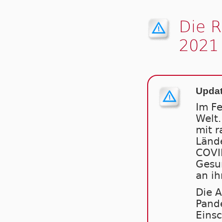
Die 
2021
Updat
Im F
Welt.
mit r
Länd
COVID
Gesun
an ih
Die A
Pand
Einsc