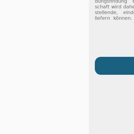
dungs­fin­dung 
schaft wird da­h
stel­lende, ein­d
lie­fern kön­nen.