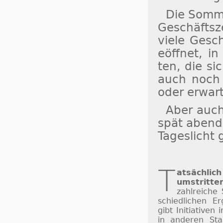
Die Som­me
Ge­schäfts­z
vie­le Ge­sc
eöff­net, in 
ten, die si
auch noch a
oder er­war­
Aber auch
spät abends
Ta­ges­licht
T
atsächlich
um­strit­te
zahl­rei­che 
schied­li­chen Er
gibt Ini­ti­a­ti­v
in an­de­ren St