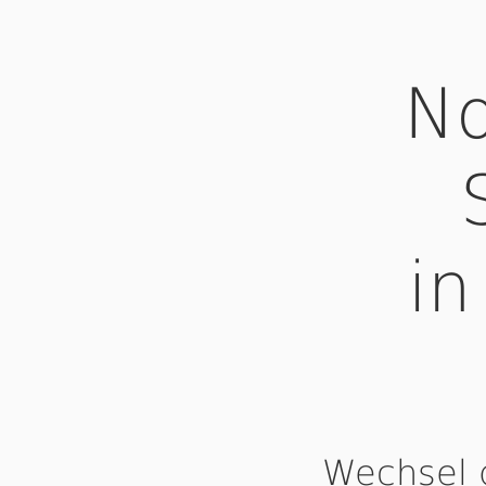
No
in
Wechsel 