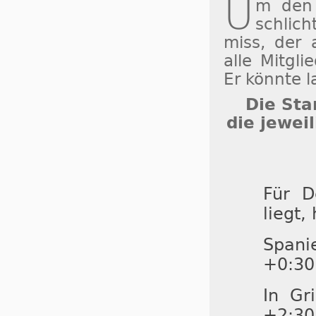
U
m den 
schlic
miss, der 
alle Mitgli
Er könnte l
Die Sta
die jewei
Für D
liegt,
Spani
+0:30
In Gr
+2:30