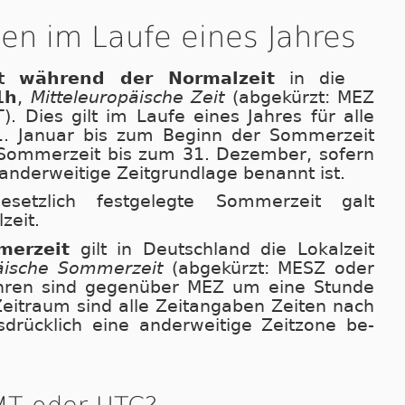
en im Laufe eines Jahres
rt
während der Normalzeit
in die
1h
,
Mit­tel­eu­ro­pä­i­sche Zeit
(abgekürzt: MEZ
). Dies gilt im Laufe ei­nes Jah­res für alle
 Januar bis zum Beginn der Som­mer­zeit
om­mer­zeit bis zum 31. Dezember, sofern
 anderweitige Zeitgrundlage benannt ist.
setzlich festgelegte Sommerzeit galt
zeit.
er­zeit
gilt in Deutschland die Lokalzeit
äische Som­mer­zeit
(abgekürzt: MESZ oder
Uhren sind gegenüber MEZ um eine Stun­de
 Zeitraum sind alle Zeit­an­ga­ben Zeiten nach
s­drück­lich eine anderweitige Zeitzone be­