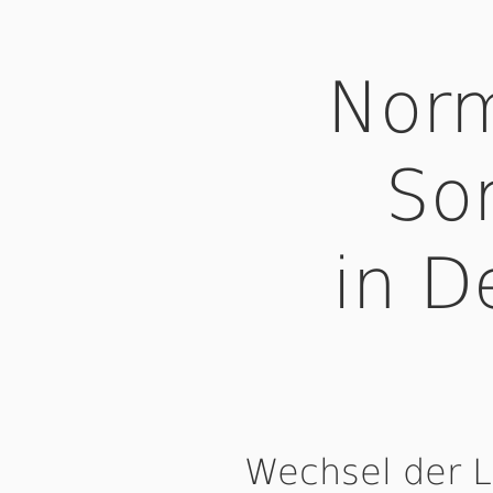
Norm
So
in D
Wechsel der 