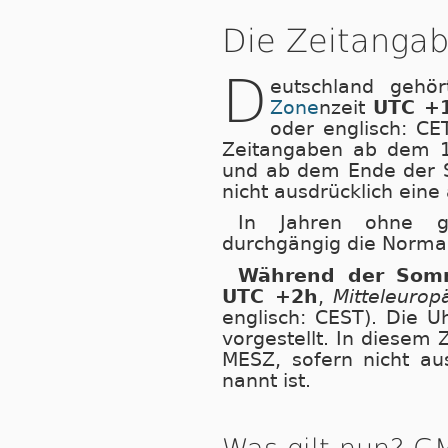
Die Zeitangab
D
eutschland gehö
Zone
nzeit
UTC +
oder englisch: CET
Zeitangaben ab dem 1.
und ab dem Ende der S
nicht ausdrücklich eine
In Jahren ohne ge
durchgängig die Normal
Während der Som­m
UTC +2h
,
Mitteleurop
englisch: CEST). Die 
vor­ge­stellt. In diesem
MESZ, so­fern nicht au
nannt ist.