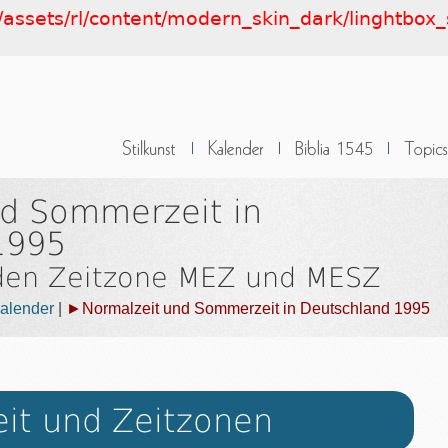
e/assets/rl/content/modern_skin_dark/linghtbox_s
nd Sommerzeit in
1995
 den Zeitzone MEZ und MESZ
alender
|
►Normalzeit und Sommerzeit in Deutschland 1995
eit und Zeitzonen