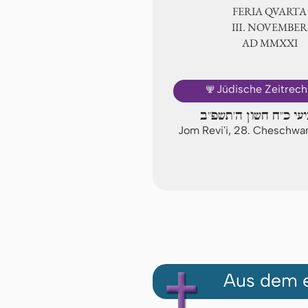
FERIA QUARTA
Ⅲ. NOVEMBER
AD ⅯⅯⅩⅪ
🕎
Jüdische Zeitrec
יעי כ"ח חשון ה'תשפ"ב
Jom Revi'i, 28. Cheschw
Aus dem e