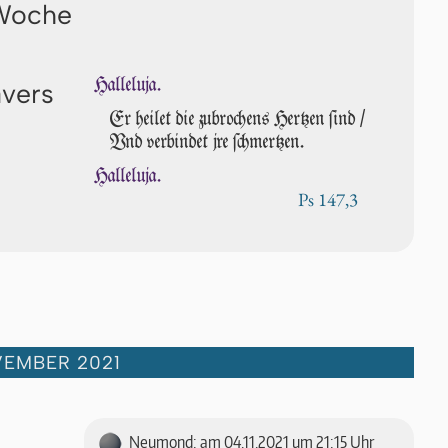
 Woche
Halleluja.
avers
Er heilet die zu­bro­chens Her­tzen ſind /
Vnd verbindet jre ſchmer­tzen.
Halleluja.
Ps 147,3
VEMBER 2021
Neumond: am 04.11.2021 um 21:15 Uhr