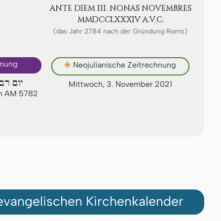
ANTE DIEM III. NONAS NO­VEMB­RES
ⅯⅯⅮⅭⅭⅬⅩⅩⅩⅠⅤ A.V.C.
(das Jahr 2784 nach der Gründung Roms)
hnung
✙
Neojulianische Zeitrechnung
יום רב
Mittwoch, 3. November 2021
an AM 5782
vangelischen Kirchenkalender