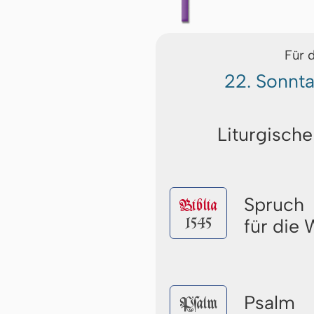
Für 
22. Sonnta
Liturgische
Spruch
Biblia
1545
für die
Psalm
Pſalm