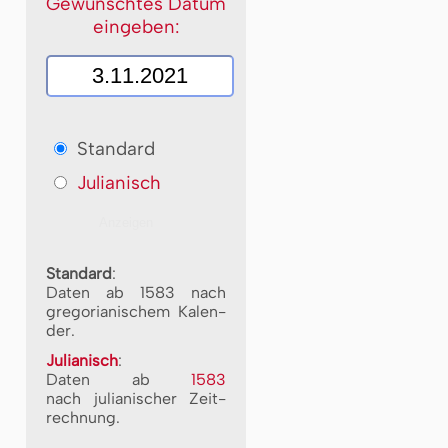
Gewünschtes Datum
eingeben:
Standard
Julianisch
Standard
:
Daten ab 1583 nach
gre­go­ri­a­ni­schem Ka­len­
der.
Julianisch
:
Daten ab
1583
nach ju­li­a­ni­scher Zeit­
rech­nung.