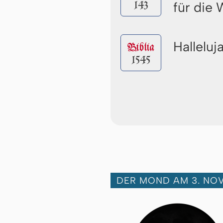
143
für die
Halleluj
Biblia
1545
DER MOND AM 3. NO