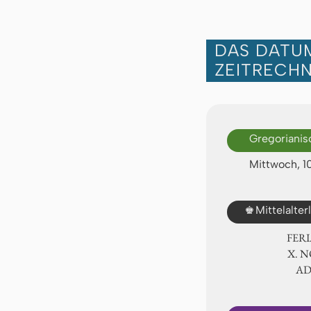
DAS DATUM
ZEITRECH
Gregorianis
Mittwoch, 1
♚
Mittelalte
FER
Ⅹ. 
A