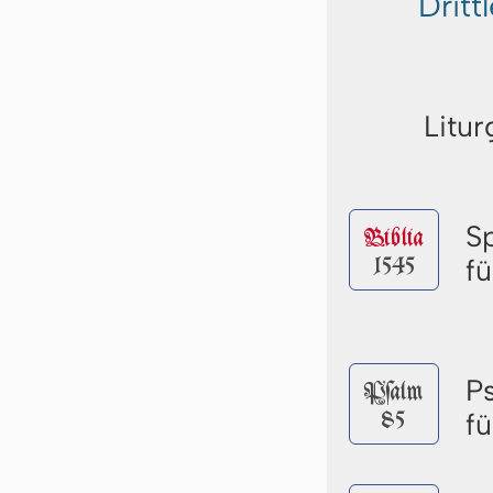
Dritt
Litur
S
Biblia
1545
f
P
Pſalm
85
f