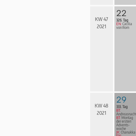
22
KW 47
326. Tag
EN:
Cäcilia
2021
von Rom
29
KW 48
333. Tag
BT:
2021
Andreasnach
BT:
Montag
der ersten
Advents­
woche
JK:
Chanukka
EN: