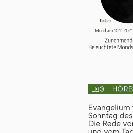
Mond am 10.11.2021
Zunehmend
Beleuchtete Monds
HÖRBU

Evangelium f
Sonntag des 
Die Rede vo
und vom Tag