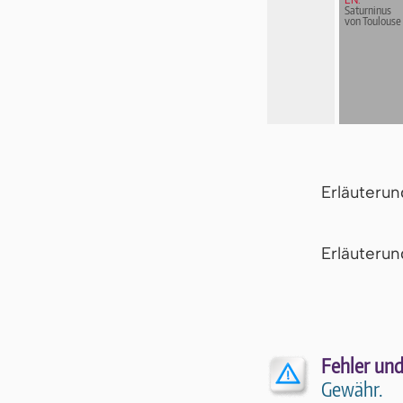
Saturninus
von Toulouse
Erläuteru
Er­läu­te­r
Fehler und
Gewähr.