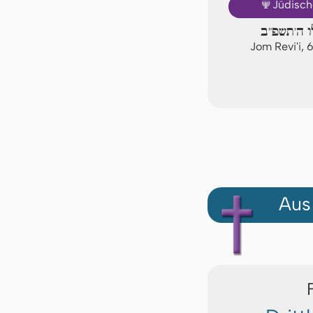
🕎
Jüdisch
לו ה'תשפ"ב
Jom Revi'i, 
Aus