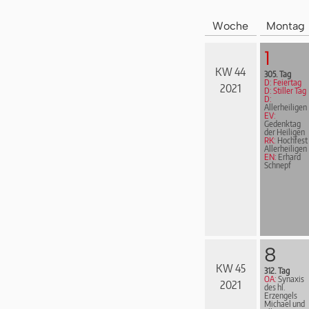
Woche
Montag
1
KW 44
305. Tag
D: Feiertag
2021
D: Stiller Tag
D:
Allerheiligen
EV:
Gedenktag
der Heiligen
RK:
Hochfest
Allerheiligen
EN:
Erhard
Schnepf
8
KW 45
312. Tag
OA:
Synaxis
2021
des hl.
Erzengels
Michael und