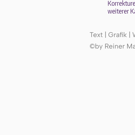
Kor­rek­tu­r
wei­te­rer K
Text | Grafik 
©by Reiner Mak