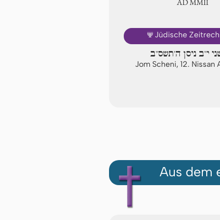
AD ⅯⅯⅡ
🕎
Jüdische Zeitrec
ני י"ב ניסן ה'תשס"ב
Jom Scheni, 12. Nissan
Aus dem e