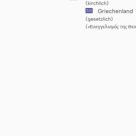
(kirchlich)
Griechenland
(gesetzlich)
Ευαγγελισμός της Θε
(»