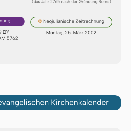
(das Jahr 2765 nach der Gründung Roms)
hnung
✙
Neojulianische Zeitrechnung
יום ש
Montag, 25. März 2002
 AM 5762
vangelischen Kirchenkalender