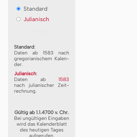
Standard
Julianisch
Standard
:
Daten ab 1583 nach
gre­go­ri­a­ni­schem Ka­len­
der.
Julianisch
:
Daten ab
1583
nach ju­li­a­ni­scher Zeit­
rech­nung.
Gültig ab 1.1.4700 v. Chr.
Bei ungültigen Eingaben
wird das Kalenderblatt
des heutigen Tages
aufgerufen.