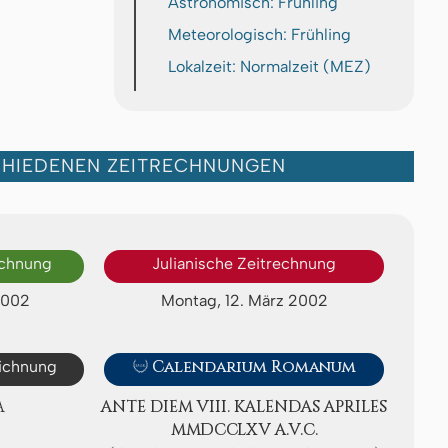
Astronomisch: Frühling
Meteorologisch: Frühling
Lokalzeit: Normalzeit (MEZ)
CHIEDENEN ZEITRECHNUNGEN
echnung
Julianische Zeitrechnung
2002
Montag, 12. März 2002
eichnung

Calendarium Romanum
A
ANTE DIEM VIII. KA­LEN­DAS APRI­LES
ⅯⅯⅮⅭⅭⅬⅩⅤ A.V.C.