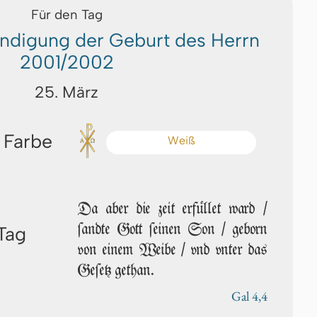
Für den Tag
ndigung der Geburt des Herrn
2001/2002
25. März
 Farbe
Weiß
Da aber die zeit erfüllet ward /
ſand­te Gott ſei­nen Son / geborn
Tag
von einem Weibe / vnd vn­ter das
Ge­ſetz ge­than.
Gal 4,4