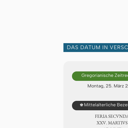
DAS DATUM IN VERS
Gregorianische Zeitr
Montag, 25. März 
♚
Mittelalterliche Bez
FERIA SECUND
ⅩⅩⅤ. MARTIVS