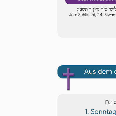
ישי כ"ד סיון ה'תשצ"ג
Jom Schlischi, 24. Siwa
Aus dem e
Für 
1. Sonnta