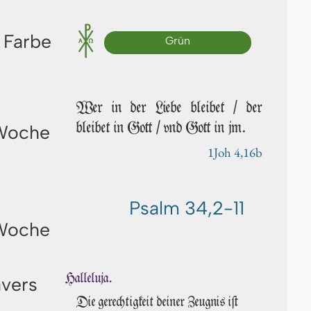
 Farbe
Grün
Wer in der Liebe bleibet / der
bleibet in Gott / vnd Gott in jm.
 Woche
1Joh 4,16b
Psalm 34,2-11
 Woche
Halleluja.
avers
Die gerechtigkeit deiner Zeugnis iſt