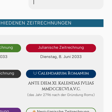
CHIEDENEN ZEITRECHNUNGEN
echnung
Julianische Zeitrechnung
2033
Dienstag, 8. Juni 2033
eichnung

Calendarium Romanum
ANTE DIEM XI. KA­LEN­DAS IVLIAS
ⅯⅯⅮⅭⅭⅩⅭⅥ A.V.C.
(das Jahr 2796 nach der Gründung Roms)
hnung
✙
Neojulianische Zeitrechnung