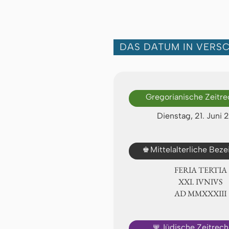
DAS DATUM IN VERS
Gregorianische Zeitr
Dienstag, 21. Juni 
♚
Mittelalterliche Bez
FERIA TERTIA
ⅩⅪ. IVNIVS
AD ⅯⅯⅩⅩⅩⅢ
🕎
Jüdische Zeitrec