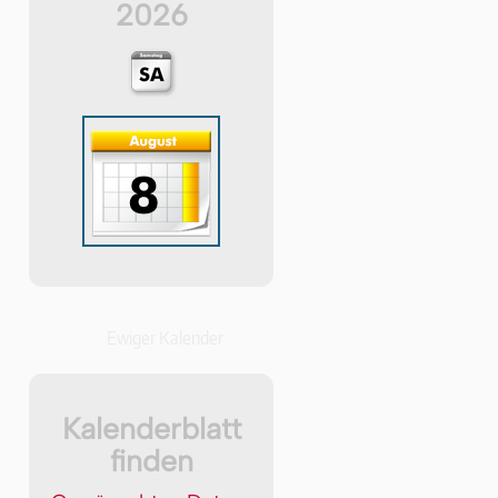
2026
Ewiger Kalender
Kalenderblatt
finden