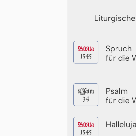
Liturgische
Spruch
Biblia
1545
für die
Psalm
Pſalm
34
für die
Halleluj
Biblia
1545