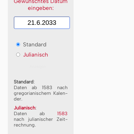
Gewünschtes Datum
eingeben:
Standard
Julianisch
Standard
:
Daten ab 1583 nach
gre­go­ri­a­ni­schem Ka­len­
der.
Julianisch
:
Daten ab
1583
nach ju­li­a­ni­scher Zeit­
rech­nung.